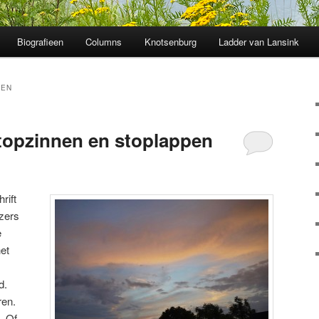
Biografieen
Columns
Knotsenburg
Ladder van Lansink
SEN
topzinnen en stoplappen
rift
ezers
e
et
d.
ren.
. Of