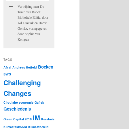
Verwijzing naar De
Toren van Babel:
Bibliofiele Editie, door
Ad Lansink en Harrie
Gerritz, vormgegeven
door Sophie van
Kempen
TAGS
Boeken
Afval
Andreas Hetfeld
BWG
Challenging
Changes
Circulaire economie
Gafiek
Geschiedenis
IM
Green Capital 2018
Kerstmis
Klimaatakkoord
Klimaatbeleid