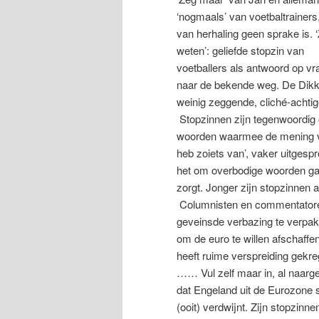
‘nogmaals’ van voetbaltrainers,
van herhaling geen sprake is. 
weten’: geliefde stopzin van
voetballers als antwoord op v
naar de bekende weg. De Dikke 
weinig zeggende, cliché-achti
Stopzinnen zijn tegenwoordig oo
woorden waarmee de mening van
heb zoiets van’, vaker uitges
het om overbodige woorden gaat
zorgt. Jonger zijn stopzinnen 
Columnisten en commentatoren
geveinsde verbazing te verpakk
om de euro te willen afschaffe
heeft ruime verspreiding gekre
…… Vul zelf maar in, al naarg
dat Engeland uit de Eurozone 
(ooit) verdwijnt. Zijn stopzinn