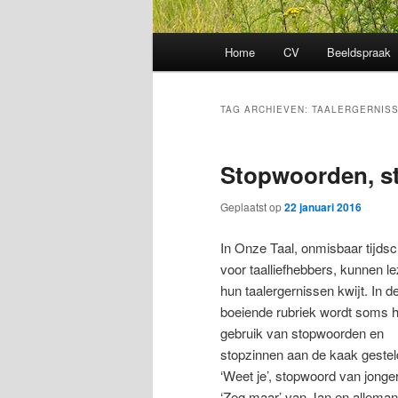
Hoofdmenu
Home
CV
Beeldspraak
TAG ARCHIEVEN:
TAALERGERNIS
Stopwoorden, s
Geplaatst op
22 januari 2016
In Onze Taal, onmisbaar tijdsch
voor taalliefhebbers, kunnen l
hun taalergernissen kwijt. In d
boeiende rubriek wordt soms h
gebruik van stopwoorden en
stopzinnen aan de kaak gestel
‘Weet je’, stopwoord van jonge
‘Zeg maar’ van Jan en alleman