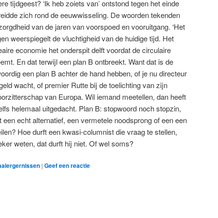
 tijdgeest? ‘Ik heb zoiets van’ ontstond tegen het einde
breidde zich rond de eeuwwisseling. De woorden tekenden
zorgdheid van de jaren van voorspoed en vooruitgang. ‘Het
 weerspiegelt de vluchtigheid van de huidige tijd. Het
aire economie het onderspit delft voordat de circulaire
t. En dat terwijl een plan B ontbreekt. Want dat is de
oordig een plan B achter de hand hebben, of je nu directeur
ld wacht, of premier Rutte bij de toelichting van zijn
orzitterschap van Europa. Wil iemand meetellen, dan heeft
zelfs helemaal uitgedacht. Plan B: stopwoord noch stopzin,
t een echt alternatief, een vermetele noodsprong of een een
ilen? Hoe durft een kwasi-columnist die vraag te stellen,
ker weten, dat durft hij niet. Of wel soms?
aalergernissen
|
Geef een reactie