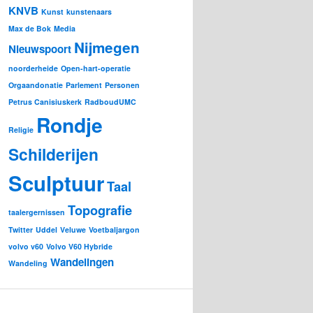
KNVB
Kunst
kunstenaars
Max de Bok
Media
Nijmegen
Nieuwspoort
noorderheide
Open-hart-operatie
Orgaandonatie
Parlement
Personen
Petrus Canisiuskerk
RadboudUMC
Rondje
Religie
Schilderijen
Sculptuur
Taal
Topografie
taalergernissen
Twitter
Uddel
Veluwe
Voetbaljargon
volvo v60
Volvo V60 Hybride
Wandelingen
Wandeling