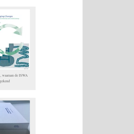
s, waaraan de ISWA
egekend