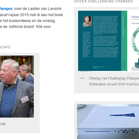
COVER CHALLENGING CHANGES
,
over de Ladder van Lansink
Changes
Vanaf najaar 2015 heb ik aan het boek
ie het boekontwerp en de omslag
 de ‘editorial board’. Klik voor
SCAFE
Omslag van Challenging Change
Publication Award 2018 werd to
sink