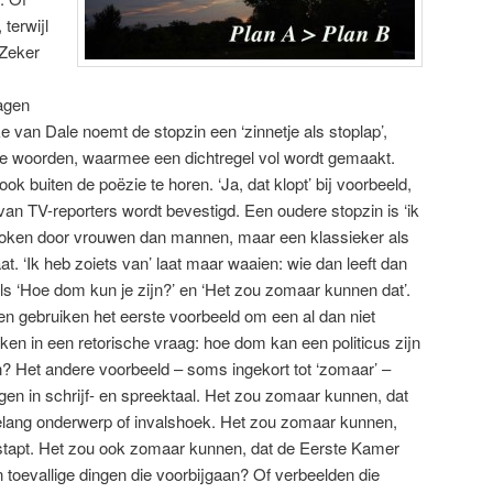
 terwijl
‘Zeker
ragen
van Dale noemt de stopzin een ‘zinnetje als stoplap’,
ge woorden, waarmee een dichtregel vol wordt gemaakt.
k buiten de poëzie te horen. ‘Ja, dat klopt’ bij voorbeeld,
 TV-reporters wordt bevestigd. Een oudere stopzin is ‘ik
proken door vrouwen dan mannen, maar een klassieker als
. ‘Ik heb zoiets van’ laat maar waaien: wie dan leeft dan
als ‘Hoe dom kun je zijn?’ en ‘Het zou zomaar kunnen dat’.
 gebruiken het eerste voorbeeld om een al dan niet
en in een retorische vraag: hoe dom kan een politicus zijn
n? Het andere voorbeeld – soms ingekort tot ‘zomaar’ –
gen in schrijf- en spreektaal. Het zou zomaar kunnen, dat
elang onderwerp of invalshoek. Het zou zomaar kunnen,
stapt. Het zou ook zomaar kunnen, dat de Eerste Kamer
en toevallige dingen die voorbijgaan? Of verbeelden die