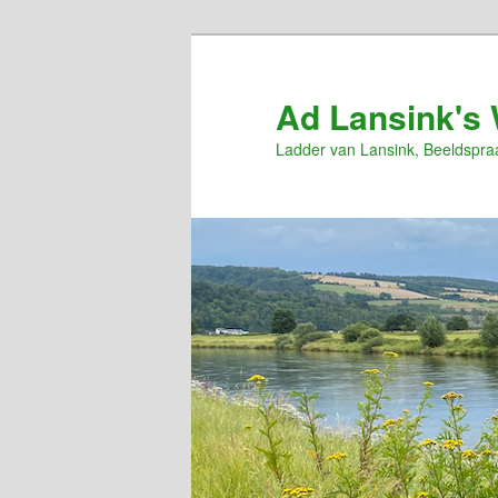
Spring
Spring
naar
naar
de
de
Ad Lansink's 
primaire
secundaire
Ladder van Lansink, Beeldspra
inhoud
inhoud