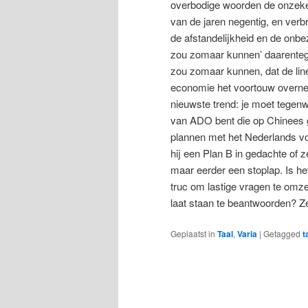
overbodige woorden de onzekere
van de jaren negentig, en ver
de afstandelijkheid en de onbe
zou zomaar kunnen’ daarentegen
zou zomaar kunnen, dat de line
economie het voortouw overneem
nieuwste trend: je moet tegenw
van ADO bent die op Chinees ge
plannen met het Nederlands vo
hij een Plan B in gedachte of 
maar eerder een stoplap. Is he
truc om lastige vragen te omze
laat staan te beantwoorden? Ze
Geplaatst in
Taal
,
Varia
|
Getagged
t