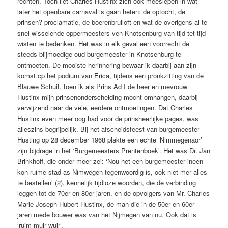
rechten. Toch liet Charles Hustinx zich ook meeslepen in wat
later het openbare carnaval is gaan heten: de optocht, de
prinsen? proclamatie, de boerenbruiloft en wat de overigens al te
snel wisselende oppermeesters ven Knotsenburg van tijd tet tijd
wisten te bedenken. Het was in elk geval een voorrecht de
steeds blijmoedige oud-burgemeester in Knotsenburg te
ontmoeten. De mooiste herinnering bewaar ik daarbij aan zijn
komst cp het podium van Erica, tijdens een pronkzitting van de
Blauwe Schuit, toen ik als Prins Ad I de heer en mevrouw
Hustinx mijn prinsenonderscheiding mocht omhangen, daarbij
verwijzend naar de vele, eerdere ontmoetingen. Dat Charles
Hustinx even meer oog had voor de prinsheerlijke pages, was
alleszins begrijpelijk. Bij het afscheidsfeest van burgemeester
Husting op 28 december 1968 plakte een echte ‘Nimmegenaor’
zijn bijdrage in het ‘Burgemeesters Prentenboek’. Het was Dr. Jan
Brinkhoff, die onder meer zei: ‘Nou het een burgemeester ineen
kon ruime stad as Nimwegen tegenwoordig is, ook niet mer alles
te bestellen’ (2), kennelijk tijdloze woorden, die de verbinding
leggen tot de 70er en 80er jaren, en de opvolgers van Mr. Charles
Marie Joseph Hubert Hustinx, de man die in de 50er en 60er
jaren mede bouwer was van het Nijmegen van nu. Ook dat is
‘ruim muir wuir’.