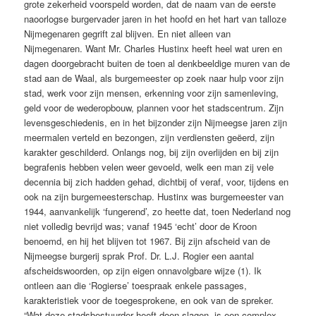
grote zekerheid voorspeld worden, dat de naam van de eerste
naoorlogse burgervader jaren in het hoofd en het hart van talloze
Nijmegenaren gegrift zal blijven. En niet alleen van
Nijmegenaren. Want Mr. Charles Hustinx heeft heel wat uren en
dagen doorgebracht buiten de toen al denkbeeldige muren van de
stad aan de Waal, als burgemeester op zoek naar hulp voor zijn
stad, werk voor zijn mensen, erkenning voor zijn samenleving,
geld voor de wederopbouw, plannen voor het stadscentrum. Zijn
levensgeschiedenis, en in het bijzonder zijn Nijmeegse jaren zijn
meermalen verteld en bezongen, zijn verdiensten geëerd, zijn
karakter geschilderd. Onlangs nog, bij zijn overlijden en bij zijn
begrafenis hebben velen weer gevoeld, welk een man zij vele
decennia bij zich hadden gehad, dichtbij of veraf, voor, tijdens en
ook na zijn burgemeesterschap. Hustinx was burgemeester van
1944, aanvankelijk ‘fungerend’, zo heette dat, toen Nederland nog
niet volledig bevrijd was; vanaf 1945 ‘echt’ door de Kroon
benoemd, en hij het blijven tot 1967. Bij zijn afscheid van de
Nijmeegse burgerij sprak Prof. Dr. L.J. Rogier een aantal
afscheidswoorden, op zijn eigen onnavolgbare wijze (1). Ik
ontleen aan die ‘Rogierse’ toespraak enkele passages,
karakteristiek voor de toegesprokene, en ook van de spreker.
“Wat deze stadsbestuurder heeft doen slagen, is een complex