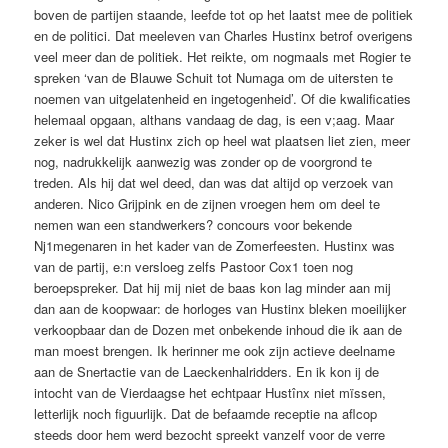
boven de partijen staande, leefde tot op het laatst mee de politiek
en de politici. Dat meeleven van Charles Hustinx betrof overigens
veel meer dan de politiek. Het reikte, om nogmaals met Rogier te
spreken ‘van de Blauwe Schuit tot Numaga om de uitersten te
noemen van uitgelatenheid en ingetogenheid’. Of die kwalificaties
helemaal opgaan, althans vandaag de dag, is een v;aag. Maar
zeker is wel dat Hustinx zich op heel wat plaatsen liet zien, meer
nog, nadrukkelijk aanwezig was zonder op de voorgrond te
treden. Als hij dat wel deed, dan was dat altijd op verzoek van
anderen. Nico Grijpink en de zijnen vroegen hem om deel te
nemen wan een standwerkers? concours voor bekende
Nj1megenaren in het kader van de Zomerfeesten. Hustinx was
van de partij, e:n versloeg zelfs Pastoor Cox1 toen nog
beroepspreker. Dat hij mij niet de baas kon lag minder aan mij
dan aan de koopwaar: de horloges van Hustinx bleken moeilijker
verkoopbaar dan de Dozen met onbekende inhoud die ik aan de
man moest brengen. Ik herinner me ook zijn actieve deelname
aan de Snertactie van de Laeckenhalridders. En ik kon ij de
intocht van de Vierdaagse het echtpaar Hustînx niet mïssen,
letterlijk noch figuurlijk. Dat de befaamde receptie na aflcop
steeds door hem werd bezocht spreekt vanzelf voor de verre