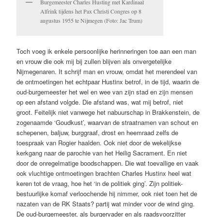
Burgemeester Charles Husting met Kardinaal
Alfrink tijdens het Pax Christi Congres op 8
augustus 1955 te Nijmegen (Foto: Jac Trum)
Toch voeg ik enkele persoonlijke herinneringen toe aan een man
en vrouw die ook mij bij zullen blijven als onvergetelijke
Nijmegenaren. It schrijf man en vrouw, omdat het merendeel van
de ontmoetingen het echtpaar Hustinx betrof, in de tijd, waarin de
oud-burgemeester het wel en wee van zijn stad en zijn mensen
op een afstand volgde. Die afstand was, wat mij betrof, niet
groot. Feitelijk niet vanwege het nabuurschap in Brakkenstein, de
zogenaamde ‘Goudkust’, waarvan de straatnamen van schout en
schepenen, baljuw, burggraaf, drost en heemraad zelfs de
toespraak van Rogier haalden. Ook niet door de wekelijkse
kerkgang naar de parochie van het Heilig Sacrament. En niet
door de onregelmatige boodschappen. Die wat toevallige en vaak
ook vluchtige ontmoetingen brachten Charles Hustinx heel wat
keren tot de vraag, hoe het ‘in de politiek ging’. Zijn politiek-
bestuurlijke komaf verloochende hij nimmer, ook niet toen het de
nazaten van de RK Staats? partij wat minder voor de wind ging.
De oud-burgemeester, als burgervader en als raadsvoorzitter