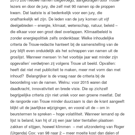
lezers en door de jury, die zelf met 90 namen op de proppen
kwam. Dat laatste is al bedenkelijk voor een jury, die
onafhankelijk wil zijn. De leden van de jury komen uit vijf
deelgebieden – energie, klimaat, wetenschap, natuur, beleid –
die elkaar voor een groot deel overlappen. Klimaatbeleid is
zonder energiepolitiek zelfs ondenkbaar. Welke inhoudelijke
criteria de Trouw-redactie hanteert bij de samenstelling van de
jury blijft even onduidelijk als het schrappen van namen uit de
groslijst. Wanneer mensen ‘in het voorbije jaar wat minder zijn
opgevallen’ verdwijnen zij volgens Trouw uit beeld. Opvallen:
heeft dat niet met publiciteit te maken, meer met vorm dan met
inhoud? Belangrijker is de vraag naar de criteria bij de
beoordeling van de namen. Welnu: voor 2015 waren dat
daadkracht, innovativiteit en brede visie. Die op zichzelf
begrijpelijke criteria zijn niet uniek voor een groene meetlat. Dat
de rangorde van Trouw minder duurzaam is dan de krant aangeeft
blijkt uit de jaarlijkse wijzigingen, en vooral uit de – om in
beurstermen te spreken – hoge volatiliteit. Wanneer iemand op de
lijst is beland, kan hij of zij een jaar later tientallen plaatsen
zakken of stijgen, hoewel klimmen – met uitzondering van Roger
(Urgenda) Cox: van 98 naar 2 – meer moeite kost dan dalen of