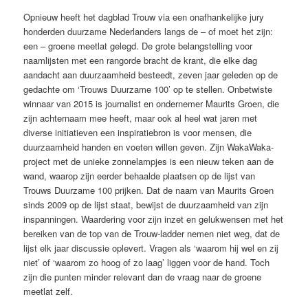
Opnieuw heeft het dagblad Trouw via een onafhankelijke jury
honderden duurzame Nederlanders langs de – of moet het zijn:
een – groene meetlat gelegd. De grote belangstelling voor
naamlijsten met een rangorde bracht de krant, die elke dag
aandacht aan duurzaamheid besteedt, zeven jaar geleden op de
gedachte om ‘Trouws Duurzame 100’ op te stellen. Onbetwiste
winnaar van 2015 is journalist en ondernemer Maurits Groen, die
zijn achternaam mee heeft, maar ook al heel wat jaren met
diverse initiatieven een inspiratiebron is voor mensen, die
duurzaamheid handen en voeten willen geven. Zijn WakaWaka-
project met de unieke zonnelampjes is een nieuw teken aan de
wand, waarop zijn eerder behaalde plaatsen op de lijst van
Trouws Duurzame 100 prijken. Dat de naam van Maurits Groen
sinds 2009 op de lijst staat, bewijst de duurzaamheid van zijn
inspanningen. Waardering voor zijn inzet en gelukwensen met het
bereiken van de top van de Trouw-ladder nemen niet weg, dat de
lijst elk jaar discussie oplevert. Vragen als ‘waarom hij wel en zij
niet’ of ‘waarom zo hoog of zo laag’ liggen voor de hand. Toch
zijn die punten minder relevant dan de vraag naar de groene
meetlat zelf.