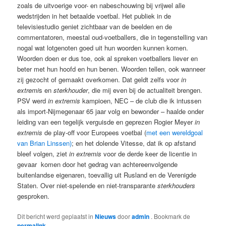
zoals de uitvoerige voor- en nabeschouwing bij vrijwel alle
wedstrijden in het betaalde voetbal. Het publiek in de
televisiestudio geniet zichtbaar van de beelden en de
commentatoren, meestal oud-voetballers, die in tegenstelling van
nogal wat lotgenoten goed uit hun woorden kunnen komen.
Woorden doen er dus toe, ook al spreken voetballers liever en
beter met hun hoofd en hun benen. Woorden tellen, ook wanneer
zij gezocht of gemaakt overkomen. Dat geldt zelfs voor
in
extremi
s en
sterkhouder
, die mij even bij de actualiteit brengen.
PSV werd
in extremis
kampioen, NEC – de club die ik intussen
als import-Nijmegenaar 65 jaar volg en bewonder – haalde onder
leiding van een tegelijk verguisde en geprezen Rogier Meyer
in
extremis
de play-off voor Europees voetbal (
met een wereldgoal
van Brian Linssen)
; en het dolende Vitesse, dat ik op afstand
bleef volgen, ziet
in extremis
voor de derde keer de licentie in
gevaar komen door het gedrag van achtereenvolgende
buitenlandse eigenaren, toevallig uit Rusland en de Verenigde
Staten. Over niet-spelende en niet-transparante
sterkhouders
gesproken.
Dit bericht werd geplaatst in
Nieuws
door
admin
. Bookmark de
permalink
.