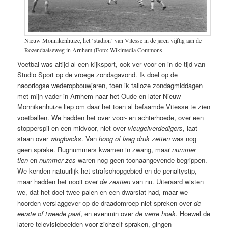
Nieuw Monnikenhuize, het ‘stadion’ van Vitesse in de jaren vijftig aan de
Rozendaalseweg in Arnhem (Foto: Wikimedia Commons
Voetbal was altijd al een kijksport, ook ver voor en in de tijd van
Studio Sport op de vroege zondagavond. Ik doel op de
naoorlogse wederopbouwjaren, toen ik talloze zondagmiddagen
met mijn vader in Arnhem naar het Oude en later Nieuw
Monnikenhuize liep om daar het toen al befaamde Vitesse te zien
voetballen. We hadden het over voor- en achterhoede, over een
stopperspil en een midvoor, niet over
vleugelverdedigers
, laat
staan over
wingbacks
. Van
hoog of laag druk zetten
was nog
geen sprake. Rugnummers kwamen in zwang, maar
nummer
tien
en
nummer zes
waren nog geen toonaangevende begrippen.
We kenden natuurlijk het strafschopgebied en de penaltystip,
maar hadden het nooit over
de zestien
van nu. Uiteraard wisten
we, dat het doel twee palen en een dwarslat had, maar we
hoorden verslaggever op de draadomroep niet spreken over
de
eerste of tweede paal
, en evenmin over
de verre hoek
. Hoewel de
latere televisiebeelden voor zichzelf spraken, gingen