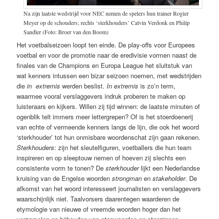
Na zijn laatste wedstrijd voor NEC nemen de spelers hun trainer Rogier
Meyer op de schouders; rechts ‘sterkhouders’ Calvin Verdonk en Philip
Sandler (Foto: Broer van den Boom)
Het voetbalseizoen loopt ten einde. De play-offs voor Europees
voetbal en voor de promotie naar de eredivisie vormen naast de
finales van de Champions en Europa League het sluitstuk van
wat kenners intussen een bizar seizoen noemen, met wedstrijden
die
in extremis
werden beslist.
In extremis
is zo’n term,
waarmee vooral verslaggevers indruk proberen te maken op
luisteraars en kijkers. Willen zij tijd winnen: de laatste minuten of
ogenblik telt immers meer lettergrepen? Of is het stoerdoenerij
van echte of vermeende kenners langs de lijn, die ook het woord
‘sterkhouder’ tot hun onmisbare woordenschat zijn gaan rekenen.
Sterkhouders
: zijn het sleutelfiguren, voetballers die hun team
inspireren en op sleeptouw nemen of hoeven zij slechts een
consistente vorm te tonen? De
sterkhouder
lijkt een Nederlandse
kruising van de Engelse woorden
strongman
en
stakeholder
. De
afkomst van het woord interesseert journalisten en verslaggevers
waarschijnlijk niet. Taalvorsers daarentegen waarderen de
etymologie van nieuwe of vreemde woorden hoger dan het