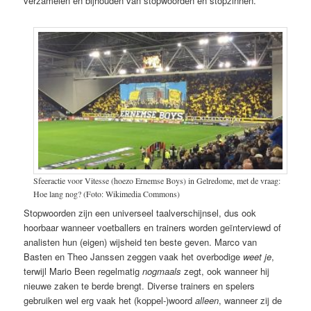
verzamelen en bijhouden van stopwoorden en stopzinnen.
Sfeeractie voor Vitesse (hoezo Ernemse Boys) in Gelredome, met de vraag:
Hoe lang nog? (Foto: Wikimedia Commons)
Stopwoorden zijn een universeel taalverschijnsel, dus ook
hoorbaar wanneer voetballers en trainers worden geïnterviewd of
analisten hun (eigen) wijsheid ten beste geven. Marco van
Basten en Theo Janssen zeggen vaak het overbodige
weet je
,
terwijl Mario Been regelmatig
nogmaals
zegt, ook wanneer hij
nieuwe zaken te berde brengt. Diverse trainers en spelers
gebruiken wel erg vaak het (koppel-)woord
alleen
, wanneer zij de