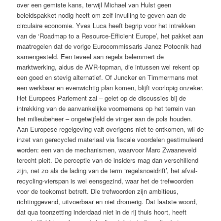
over een gemiste kans, terwijl Michael van Hulst geen
beleidspakket nodig heeft om zelf invulling te geven aan de
circulaire economie. Yves Luca heeft begrip voor het intrekken
van de ‘Roadmap to a Resource-Efficient Europe’, het pakket aan
maatregelen dat de vorige Eurocommissaris Janez Potocnik had
samengesteld. Een teveel aan regels belemmert de
marktwerking, aldus de AVR-topman, die intussen wel rekent op
een goed en stevig alternatief. Of Juncker en Timmermans met
een werkbaar en evenwichtig plan komen, blijft voorlopig onzeker.
Het Europees Parlement zal – gelet op de discussies bij de
intrekking van de aanvankelijke voornemens op het terrein van
het milieubeheer – ongetwijfeld de vinger aan de pols houden.
Aan Europese regelgeving valt overigens niet te ontkomen, wil de
inzet van gerecycled materiaal via fiscale voordelen gestimuleerd
worden: een van de mechanismen, waarvoor Marc Zwaaneveld
terecht pleit. De perceptie van de insiders mag dan verschillend
zijn, net zo als de lading van de term ‘regelsnoeidrift’, het afval-
recycling-vierspan is wel eensgezind, waar het de trefwoorden
voor de toekomst betreft. Die trefwoorden zijn ambitieus,
richtinggevend, uitvoerbaar en niet dromerig. Dat laatste woord,
dat qua toonzetting inderdaad niet in de rij thuis hoort, heeft