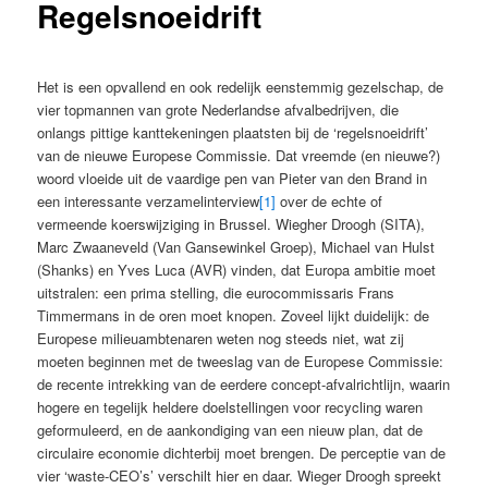
Regelsnoeidrift
Het is een opvallend en ook redelijk eenstemmig gezelschap, de
vier topmannen van grote Nederlandse afvalbedrijven, die
onlangs pittige kanttekeningen plaatsten bij de ‘regelsnoeidrift’
van de nieuwe Europese Commissie. Dat vreemde (en nieuwe?)
woord vloeide uit de vaardige pen van Pieter van den Brand in
een interessante verzamelinterview
[1]
over de echte of
vermeende koerswijziging in Brussel. Wiegher Droogh (SITA),
Marc Zwaaneveld (Van Gansewinkel Groep), Michael van Hulst
(Shanks) en Yves Luca (AVR) vinden, dat Europa ambitie moet
uitstralen: een prima stelling, die eurocommissaris Frans
Timmermans in de oren moet knopen. Zoveel lijkt duidelijk: de
Europese milieuambtenaren weten nog steeds niet, wat zij
moeten beginnen met de tweeslag van de Europese Commissie:
de recente intrekking van de eerdere concept-afvalrichtlijn, waarin
hogere en tegelijk heldere doelstellingen voor recycling waren
geformuleerd, en de aankondiging van een nieuw plan, dat de
circulaire economie dichterbij moet brengen. De perceptie van de
vier ‘waste-CEO’s’ verschilt hier en daar. Wieger Droogh spreekt