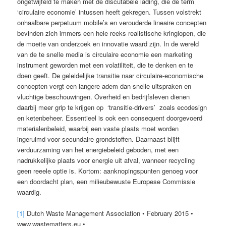
ongetwijfeld te maken met de discutabele lading, die de term
‘circulaire economie’ intussen heeft gekregen. Tussen volstrekt
onhaalbare perpetuum mobile’s en verouderde lineaire concepten
bevinden zich immers een hele reeks realistische kringlopen, die
de moeite van onderzoek en innovatie waard zijn. In de wereld
van de te snelle media is circulaire economie een marketing
instrument geworden met een volatiliteit, die te denken en te
doen geeft. De geleidelijke transitie naar circulaire-economische
concepten vergt een langere adem dan snelle uitspraken en
vluchtige beschouwingen. Overheid en bedrijfsleven dienen
daarbij meer grip te krijgen op ‘transitie-drivers’ zoals ecodesign
en ketenbeheer. Essentieel is ook een consequent doorgevoerd
materialenbeleid, waarbij een vaste plaats moet worden
ingeruimd voor secundaire grondstoffen. Daarnaast blijft
verduurzaming van het energiebeleid geboden, met een
nadrukkelijke plaats voor energie uit afval, wanneer recycling
geen reeele optie is. Kortom: aanknopingspunten genoeg voor
een doordacht plan, een milieubewuste Europese Commissie
waardig.
[1]
Dutch Waste Management Association • February 2015 •
www.wastematters.eu •