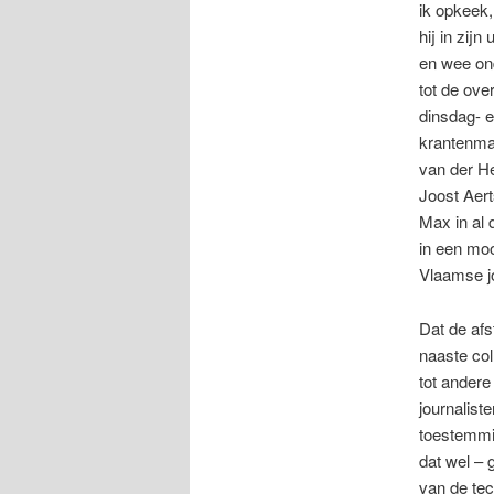
ik opkeek,
hij in zij
en wee on
tot de ove
dinsdag- 
krantenma
van der H
Joost Aer
Max in al 
in een moo
Vlaamse jo
Dat de afs
naaste col
tot andere
journaliste
toestemmin
dat wel –
van de tec