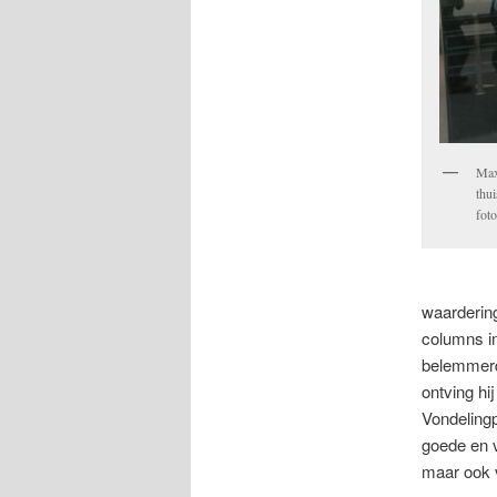
Max
thu
fot
waarderin
columns in
belemmerde
ontving hi
Vondelingp
goede en v
maar ook v