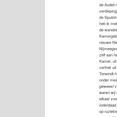
de Audet-r
verdiepin
de Spuistr
heb ik me
de wandel
Kamergebo
nieuwe Ni
Nijmeegse 
zelf aan h
Kamer, uit
vertrek ui
Terwindt h
onder mee
geweest v
waren wij 
elkaar voo
inderdaad,
op ruzieto