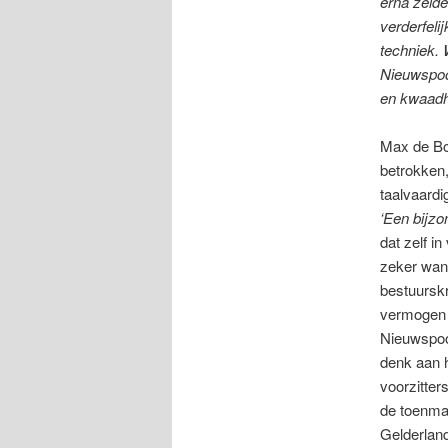
erna zelde
verderfel
techniek. 
Nieuwspoor
en kwaadh
Max de Bok
betrokken,
taalvaardi
‘Een bijzo
dat zelf in
zeker wanne
bestuursk
vermogen 
Nieuwspoo
denk aan h
voorzitte
de toenma
Gelderlan