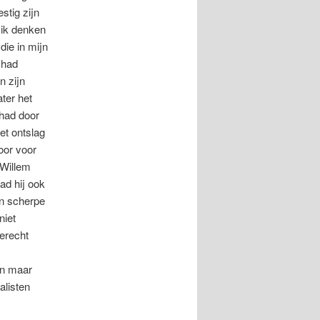
stig zijn
 ik denken
die in mijn
 had
n zijn
ter het
 had door
et ontslag
oor voor
 Willem
ad hij ook
jn scherpe
niet
Terecht
en maar
alisten