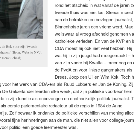
rond het afscheid in wat vanaf de jaren ze
tweede thuis was niet los. Steeds moest
aan de betrokken en bevlogen journalist, 
Binnenhofse jaren een vriend werd. Max
weliswaar al vroeg afscheid genomen va
katholieke verleden. En van de KVP en la
 de Bok voor zijn ’tweede
CDA moest hij ook niet veel hebben. Hij
ishaven’ (Bron: Website NVJ,
wat hij in zijn jeugd had meegemaakt – h
o: Henk Schaaf)
van zijn vader bij Kwatta – meer oog en 
de PvdA en voor linkse gangmakers als
Drees, Joop den Uil en Wim Kok. Toch h
g voor het werk van CDA-ers als Ruud Lubbers en Jan de Koning. Zi
 De Gelderlander leerden elke week, dat zijn politieke voorkeur hem 
 in zijn functie als onbevangen en onafhankelijk politiek journalist. 
j als eerste parlementaire redacteur uit de regio in 1984 de Anne
rijs. Zelf bewaar ik ondanks de politieke verschillen van mening alle
ooral fijne herinneringen aan de man, die niet allen voor collega-journ
oor politici een goede leermeester was.