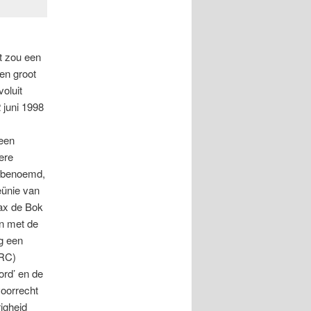
t zou een
en groot
voluit
 juni 1998
teen
ere
d benoemd,
eünie van
Max de Bok
en met de
g een
NRC)
ord’ en de
voorrecht
igheid