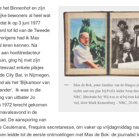
 het Binnenhof en zijn
lijke bewoners al heel wat
dat ik op 3 juni 1977
rd tot lid van de Tweede
erigens had ik Max
l leren kennen. Na
aan hoofdredacteur
in, ging hij met zijn
steevast enkele pilsjes
 de City Bar, in Nijmegen,
d als het ‘Bijkantoor van
Max de Bok, pater familias van de Haagse jo
ander’. Ik was in die
rechts met een glas bij PvdA leider Joop de
eg van uitbater Jo
NRC, Illustratie bij ‘Hij was er al bij toen k
viel, door Mark Kranenburg – NRC, 20-08-
 1972 terecht gekomen
rnavalsavond in de
ad. De aansporing van
e Ceulemans, Frequins secretaresse, om vaker op vrijdagmiddag naa
en leidde tot de eerste ontmoetingen met Max de Bok: de journalist 