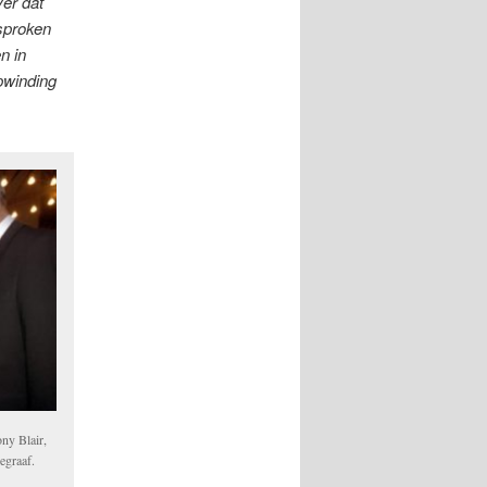
er dat
sproken
n in
pwinding
ny Blair,
egraaf.