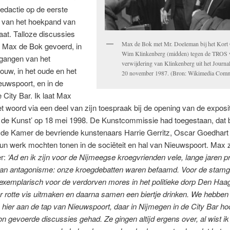
edactie op de eerste
g van het hoekpand van
aat. Talloze discussies
Max de Bok met Mr. Doeleman bij het Kort
t Max de Bok gevoerd, in
Wim Klinkenberg (midden) tegen de TROS
gangen van het
verwijdering van Klinkenberg uit het Journa
uw, in het oude en het
20 november 1987. (Bron: Wikimedia Com
euwspoort, en in de
City Bar. Ik laat Max
et woord via een deel van zijn toespraak bij de opening van de exposit
 de Kunst’ op 18 mei 1998. De Kunstcommissie had toegestaan, dat b
t de Kamer de bevriende kunstenaars Harrie Gerritz, Oscar Goedhar
un werk mochten tonen in de sociëteit en hal van Nieuwspoort. Max z
r:
‘Ad en ik zijn voor de Nijmeegse kroegvrienden vele, lange jaren p
an antagonisme: onze kroegdebatten waren befaamd. Voor de stam
exemplarisch voor de verdorven mores in het politieke dorp Den Haag
r rotte vis uitmaken en daarna samen een biertje drinken. We hebben
 hier aan de tap van Nieuwspoort, daar in Nijmegen in de City Bar h
on gevoerde discussies gehad. Ze gingen altijd ergens over, al wist i