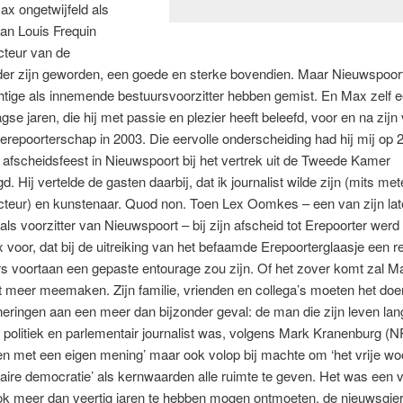
x ongetwijfeld als
an Louis Frequin
cteur van de
der zijn geworden, een goede en sterke bovendien. Maar Nieuwspoor
tige als innemende bestuursvoorzitter hebben gemist. En Max zelf e
gse jaren, die hij met passie en plezier heeft beleefd, voor en na zijn 
erepoorterschap in 2003. Die eervolle onderscheiding had hij mij op 2
t afscheidsfeest in Nieuwspoort bij het vertrek uit de Tweede Kamer
d. Hij vertelde de gasten daarbij, dat ik journalist wilde zijn (mits me
cteur) en kunstenaar. Quod non. Toen Lex Oomkes – een van zijn lat
als voorzitter van Nieuwspoort – bij zijn afscheid tot Erepoorter wer
 voor, dat bij de uitreiking van het befaamde Erepoorterglaasje een r
s voortaan een gepaste entourage zou zijn. Of het zover komt zal 
t meer meemaken. Zijn familie, vrienden en collega’s moeten het do
neringen aan een meer dan bijzonder geval: de man die zijn leven lan
politiek en parlementair journalist was, volgens Mark Kranenburg (
en met een eigen mening’ maar ook volop bij machte om ‘het vrije wo
aire democratie’ als kernwaarden alle ruimte te geven. Het was een 
k meer dan veertig jaren te hebben mogen ontmoeten, de nieuwsgier