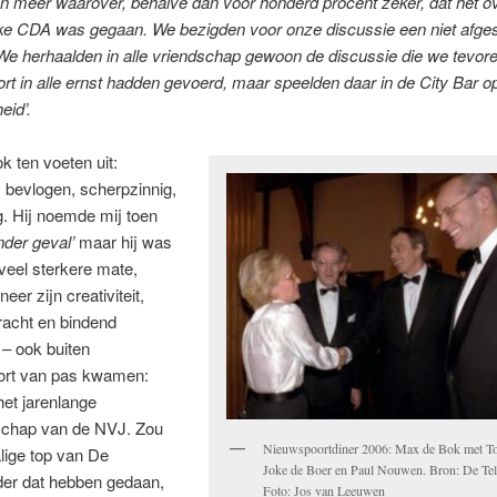
n meer waarover, behalve dan voor honderd procent zeker, dat het ov
ijke CDA was gegaan. We bezigden voor onze discussie een niet afge
We herhaalden in alle vriendschap gewoon de discussie die we tevore
t in alle ernst hadden gevoerd, maar speelden daar in de City Bar o
eid’.
 ten voeten uit:
 bevlogen, scherpzinnig,
g. Hij noemde mij toen
nder geval’
maar hij was
 veel sterkere mate,
er zijn creativiteit,
racht en bindend
– ook buiten
rt van pas kwamen:
et jarenlange
rschap van de NVJ. Zou
Nieuwspoortdiner 2006: Max de Bok met To
lige top van De
Joke de Boer en Paul Nouwen. Bron: De Tel
der dat hebben gedaan,
Foto: Jos van Leeuwen