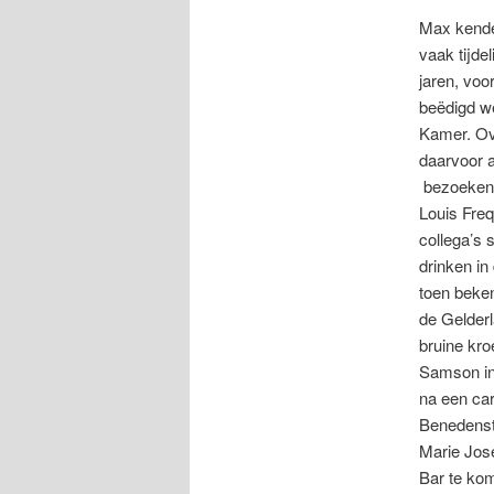
Max kende
vaak tijde
jaren, voor
beëdigd we
Kamer. Ov
daarvoor a
bezoeken 
Louis Frequ
collega’s 
drinken in
toen beken
de Gelderl
bruine kro
Samson in
na een ca
Benedenst
Marie Jos
Bar te kom