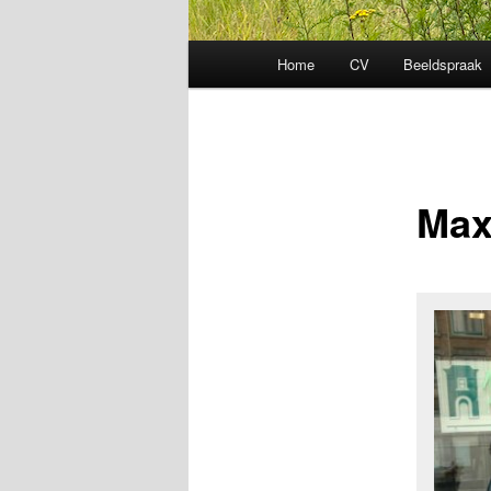
Hoofdmenu
Home
CV
Beeldspraak
Max