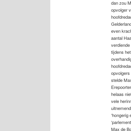
dan zou Ma
opvolger v
hoofdreda
Gelderlan
even krach
aantal Haa
verdiende 
tijdens he
overhandig
hoofdreda
opvolgers 
stelde Max
Erepoorter
helaas nie
vele herin
uitnemend 
‘hongerig 
‘parlement
Max de Bo