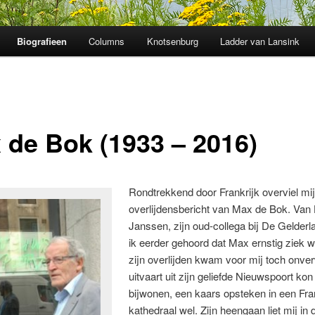
Biografieen
Columns
Knotsenburg
Ladder van Lansink
 de Bok (1933 – 2016)
Rondtrekkend door Frankrijk overviel mij
overlijdensbericht van Max de Bok. Van 
Janssen, zijn oud-collega bij De Gelderl
ik eerder gehoord dat Max ernstig ziek 
zijn overlijden kwam voor mij toch onve
uitvaart uit zijn geliefde Nieuwspoort kon 
bijwonen, een kaars opsteken in een Fr
kathedraal wel. Zijn heengaan liet mij in