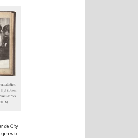
urnalistiek,
n Uyl (Bron:
abinet-Drees
2016)
r de City
tegen wie