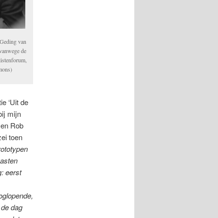
 Geding van
 vanwege de
listenforum,
mons)
ie ‘Uit de
ij mijn
t en Rob
ei toen
rototypen
gasten
: eerst
ooglopende,
k de dag