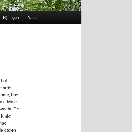
Nijmegen
Varia
 het
Harrie
ander, had
was. Maar
rwacht. De
ik niet
anse
 de dagen