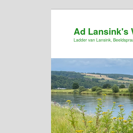
Spring
naar
de
Ad Lansink's 
primaire
Ladder van Lansink, Beeldspra
inhoud