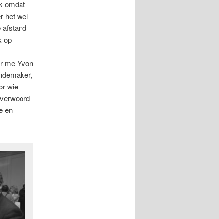
ok omdat
r het wel
 afstand
k op
er me Yvon
andemaker,
or wie
d verwoord
e en