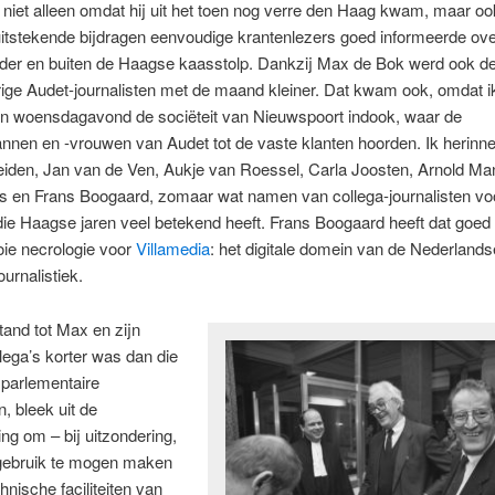
 niet alleen omdat hij uit het toen nog verre den Haag kwam, maar o
n uitstekende bijdragen eenvoudige krantenlezers goed informeerde ove
der en buiten de Haagse kaasstolp. Dankzij Max de Bok werd ook de
rige Audet-journalisten met de maand kleiner. Dat kwam ook, omdat i
en woensdagavond de sociëteit van Nieuwspoort indook, waar de
nnen en -vrouwen van Audet tot de vaste klanten hoorden. Ik herinn
eiden, Jan van de Ven, Aukje van Roessel, Carla Joosten, Arnold M
ts en Frans Boogaard, zomaar wat namen van collega-journalisten vo
die Haagse jaren veel betekend heeft. Frans Boogaard heeft dat goe
ie necrologie voor
Villamedia
: het digitale domein van de Nederlands
urnalistiek.
tand tot Max en zijn
lega’s korter was dan die
 parlementaire
n, bleek uit de
g om – bij uitzondering,
 gebruik te mogen maken
hnische faciliteiten van