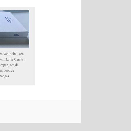
en van Babel, een
n Harrie Gerrits,
empen, om de
ken voor de
Changes