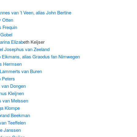
nnes van ’t Veen, alias John Bertine
 Otten
s Frequin
 Gobel
arina Eliza
b
eth Keijser
el Josephus van Zeeland
 Eikmans, alias Graodus fan Nimwegen
ns Hermsen
 Lammerts van Buren
 Peters
y van Dongen
nus Kleijnen
s van Melssen
ga Klompe
brand Beekman
van Teeffelen
re Janssen