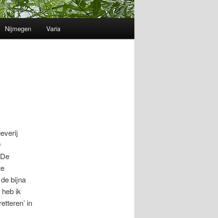
Nijmegen
Varia
everij
9
 De
te
 de bijna
 heb ik
tteren’ in