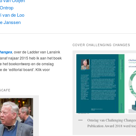
d van Ooijen
Ontrop
i van de Loo
re Janssen
COVER CHALLENGING CHANGES
,
over de Ladder van Lansink
Changes
Vanaf najaar 2015 heb ik aan het boek
ie het boekontwerp en de omslag
 de ‘editorial board’. Klik voor
SCAFE
Omslag van Challenging Change
Publication Award 2018 werd to