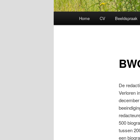
Hoofdmenu
Home
CV
Beeldspraak
BW
De redact
Verloren i
december 2
beeindigin
redacteure
500 biogra
tussen 20
een biogra