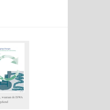
s, waaraan de ISWA
egekend