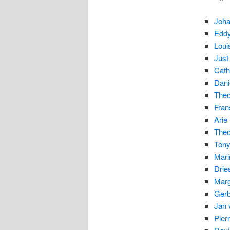
Joha
Eddy
Loui
Just
Cath
Dani
Theo
Fra
Arie
Theo
Ton
Mari
Drie
Mar
Ger
Jan 
Pier