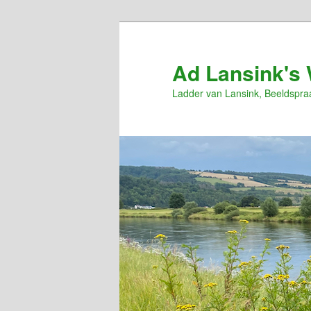
Spring
naar
de
Ad Lansink's 
primaire
Ladder van Lansink, Beeldspra
inhoud