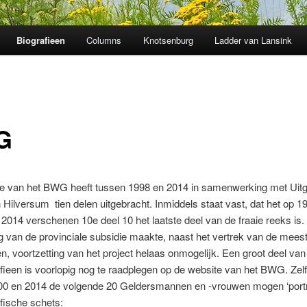
Biografieen
Columns
Knotsenburg
Ladder van Lansink
G
ie van het BWG heeft tussen 1998 en 2014 in samenwerking met Uitg
n Hilversum tien delen uitgebracht. Inmiddels staat vast, dat het op 1
014 verschenen 10e deel 10 het laatste deel van de fraaie reeks is.
g van de provinciale subsidie maakte, naast het vertrek van de mees
n, voortzetting van het project helaas onmogelijk. Een groot deel van
fieen is voorlopig nog te raadplegen op de website van het BWG. Zelf
00 en 2014 de volgende 20 Geldersmannen en -vrouwen mogen ‘portre
fische schets: