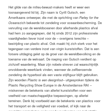
Het gilde van de milieu-bewust-makers heeft er weer een
toonaangevend lid bij. Zijn naam is Cyrill Gutsch, een
Amerikaans ontwerper, die met de oprichting van
Parley for the
Oceans
zich bekeerde tot zendeling voor oceaanbescherming. De
vervuiling van de wereldoceanen door allerhande plastics afval
had hem zo aangegrepen, dat hij sinds 2012 zijn professionele
vaardigheden liever inzet voor de – overigens terechte –
bestrijding van plastic afval. Ook maakt hij zich sterk voor het
tegengaan van verdere inzet van virgin kunststoffen. Dat is een
forsere uitdaging gelet op de groei van de wereldbevolking en de
toename van de welvaart. De roeping van Gutsch verdient op
zichzelf waardering. Maar zijn nobele streven zal waarschijnlijk
onvoldoende weerklank vinden, wanneer de zelfbenoemde
zendeling de hyperbool als een vaste stijlfiguur blijft gebruiken.
Zijn woorden
Plastic is een designfout
– uitgesproken tijdens de
Plastic Recycling Show Europe in de Amsterdamse RAI –
miskennen de betekenis van allerlei kunststoffen voor een
veelheid van maatschappelijke toepassingen, op allerlei
terreinen. Denk bij voorbeeld aan de betekenis van plastics voor
het transport en de veiligheid van voedsel, of kijk naar de