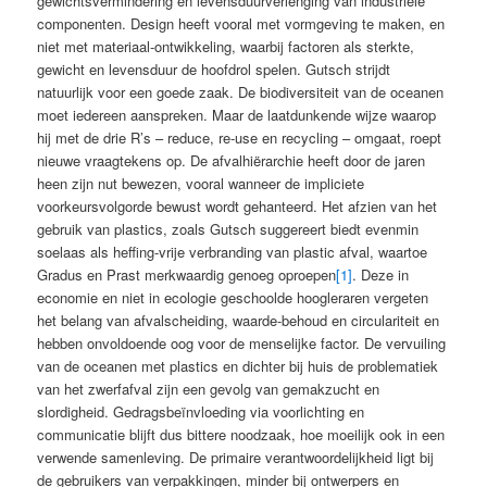
gewichtsvermindering en levensduurverlenging van industriële
componenten. Design heeft vooral met vormgeving te maken, en
niet met materiaal-ontwikkeling, waarbij factoren als sterkte,
gewicht en levensduur de hoofdrol spelen. Gutsch strijdt
natuurlijk voor een goede zaak. De biodiversiteit van de oceanen
moet iedereen aanspreken. Maar de laatdunkende wijze waarop
hij met de drie R’s – reduce, re-use en recycling – omgaat, roept
nieuwe vraagtekens op. De afvalhiërarchie heeft door de jaren
heen zijn nut bewezen, vooral wanneer de impliciete
voorkeursvolgorde bewust wordt gehanteerd. Het afzien van het
gebruik van plastics, zoals Gutsch suggereert biedt evenmin
soelaas als heffing-vrije verbranding van plastic afval, waartoe
Gradus en Prast merkwaardig genoeg oproepen
[1]
. Deze in
economie en niet in ecologie geschoolde hoogleraren vergeten
het belang van afvalscheiding, waarde-behoud en circulariteit en
hebben onvoldoende oog voor de menselijke factor. De vervuiling
van de oceanen met plastics en dichter bij huis de problematiek
van het zwerfafval zijn een gevolg van gemakzucht en
slordigheid. Gedragsbeïnvloeding via voorlichting en
communicatie blijft dus bittere noodzaak, hoe moeilijk ook in een
verwende samenleving. De primaire verantwoordelijkheid ligt bij
de gebruikers van verpakkingen, minder bij ontwerpers en