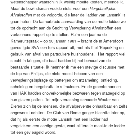
wetenschapper waarschijnlijk weinig moeite kosten, meende ik.
Maar de bewindsman voelde niets voor een
Hergebruikplan
Afvalstoffen
met de volgorde, die later de ‘ladder van Lansink’ is
gaan heten. De kamerbrede aanvaarding van de motie leidde wel
tot de opdracht aan de Stichting Verwijdering Afvalstoffen een
verkennend rapport op te stellen. Ruim een jaar na de
Kameruitspraak – op 30 januari 1981 – bracht de in Amersfoort
gevestigde SVA een fors rapport uit, met als titel ‘Beperking en
gebruik van afval van particuliere huishoudens’. Het rapport viel
slecht in kringen, die baat hadden bij het behoud van de
bestaande situatie. Ik herinner ik me een stevige discussie met
de top van Philips, die niets moest hebben van een
verwijderingsbijdrage op batterijen om inzameling, ontleding,
scheiding en hergebruik te stimuleren. En de groentemannen
van HAK hadden onoverkomelijke bezwaren tegen statiegeld op
hun glazen potten. Tot mijn verrassing schaarde Wouter van
Dieren zich bij de mensen, die afvalpreventie onhaalbaar en zelfs
ongewenst achtten. De Club-van-Rome-ganger biechtte later op,
dat hij als eerste de motie Lansink met een ladder had
vergeleken: een aardige geste, want alliteratie maakte de ladder
tot een gevleugeld woord.