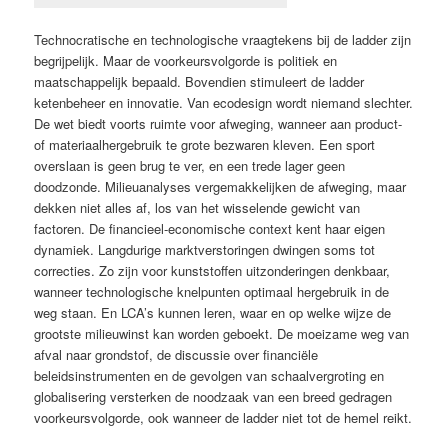
Technocratische en technologische vraagtekens bij de ladder zijn
begrijpelijk. Maar de voorkeursvolgorde is politiek en
maatschappelijk bepaald. Bovendien stimuleert de ladder
ketenbeheer en innovatie. Van ecodesign wordt niemand slechter.
De wet biedt voorts ruimte voor afweging, wanneer aan product-
of materiaalhergebruik te grote bezwaren kleven. Een sport
overslaan is geen brug te ver, en een trede lager geen
doodzonde. Milieuanalyses vergemakkelijken de afweging, maar
dekken niet alles af, los van het wisselende gewicht van
factoren. De financieel-economische context kent haar eigen
dynamiek. Langdurige marktverstoringen dwingen soms tot
correcties. Zo zijn voor kunststoffen uitzonderingen denkbaar,
wanneer technologische knelpunten optimaal hergebruik in de
weg staan. En LCA’s kunnen leren, waar en op welke wijze de
grootste milieuwinst kan worden geboekt. De moeizame weg van
afval naar grondstof, de discussie over financiële
beleidsinstrumenten en de gevolgen van schaalvergroting en
globalisering versterken de noodzaak van een breed gedragen
voorkeursvolgorde, ook wanneer de ladder niet tot de hemel reikt.