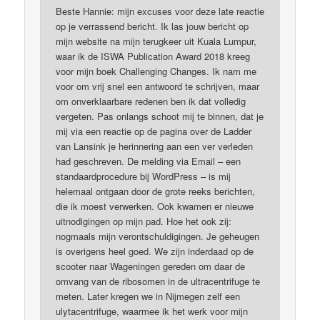
Beste Hannie: mijn excuses voor deze late reactie
op je verrassend bericht. Ik las jouw bericht op
mijn website na mijn terugkeer uit Kuala Lumpur,
waar ik de ISWA Publication Award 2018 kreeg
voor mijn boek Challenging Changes. Ik nam me
voor om vrij snel een antwoord te schrijven, maar
om onverklaarbare redenen ben ik dat volledig
vergeten. Pas onlangs schoot mij te binnen, dat je
mij via een reactie op de pagina over de Ladder
van Lansink je herinnering aan een ver verleden
had geschreven. De melding via Email – een
standaardprocedure bij WordPress – is mij
helemaal ontgaan door de grote reeks berichten,
die ik moest verwerken. Ook kwamen er nieuwe
uitnodigingen op mijn pad. Hoe het ook zij:
nogmaals mijn verontschuldigingen. Je geheugen
is overigens heel goed. We zijn inderdaad op de
scooter naar Wageningen gereden om daar de
omvang van de ribosomen in de ultracentrifuge te
meten. Later kregen we in Nijmegen zelf een
ulytacentrifuge, waarmee ik het werk voor mijn