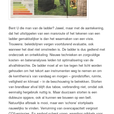
Bent U die man van de ladder? Jawel, maar met de aantekening,
dat het uitstippelen van een marsroute of het tekenen van een
ladder gemakkelijker is dan het waarmaken van een visie.
Trouwens: beleidslijnen vergen voortdurend evaluatie, ook
wanneer het doel niet omstreden is. De ladder is dus gediend met
onderzoek en ontwikkeling. Nieuwe technieken en zorgvuldige
kosten- en batenanalyses leiden tot optimalisering van de
afvalhiërarchie. De ladder moet af en toe tegen het licht worden
gehouden om het tekort aan instrumenten weg te nemen en om
de kernthema’s van vandaag en morgen – grondstoffen, ruimte,
veiligheid en klimaat – in de beschouwing te betrekken. Storten
van brandbaar afval blijft dus taboe, verbranding niet, omdat ook
eenmalig hergebruik nuttig is. Maar duurzaam storten is een
dubieuze opgave, ook al kunnen we bouwen op een belt.
Natuurlijke afbraak is mooi, maar een ‘schone’ stortplaats
nauwelijks te vinden. Verruiming van ovencapaciteit vergroot
CO2-emissies. En aanbod schept vraag, waardoor prikkels voor