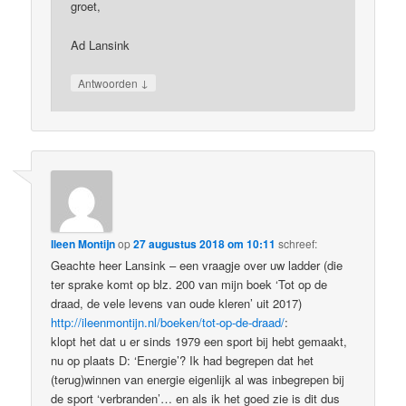
groet,
Ad Lansink
↓
Antwoorden
Ileen Montijn
op
27 augustus 2018 om 10:11
schreef:
Geachte heer Lansink – een vraagje over uw ladder (die
ter sprake komt op blz. 200 van mijn boek ‘Tot op de
draad, de vele levens van oude kleren’ uit 2017)
http://ileenmontijn.nl/boeken/tot-op-de-draad/
:
klopt het dat u er sinds 1979 een sport bij hebt gemaakt,
nu op plaats D: ‘Energie’? Ik had begrepen dat het
(terug)winnen van energie eigenlijk al was inbegrepen bij
de sport ‘verbranden’… en als ik het goed zie is dit dus