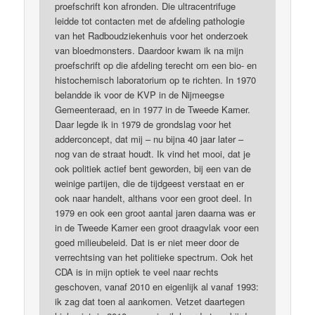
proefschrift kon afronden. Die ultracentrifuge
leidde tot contacten met de afdeling pathologie
van het Radboudziekenhuis voor het onderzoek
van bloedmonsters. Daardoor kwam ik na mijn
proefschrift op die afdeling terecht om een bio- en
histochemisch laboratorium op te richten. In 1970
belandde ik voor de KVP in de Nijmeegse
Gemeenteraad, en in 1977 in de Tweede Kamer.
Daar legde ik in 1979 de grondslag voor het
adderconcept, dat mij – nu bijna 40 jaar later –
nog van de straat houdt. Ik vind het mooi, dat je
ook politiek actief bent geworden, bij een van de
weinige partijen, die de tijdgeest verstaat en er
ook naar handelt, althans voor een groot deel. In
1979 en ook een groot aantal jaren daarna was er
in de Tweede Kamer een groot draagvlak voor een
goed milieubeleid. Dat is er niet meer door de
verrechtsing van het politieke spectrum. Ook het
CDA is in mijn optiek te veel naar rechts
geschoven, vanaf 2010 en eigenlijk al vanaf 1993:
ik zag dat toen al aankomen. Vetzet daartegen