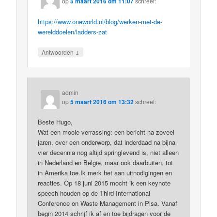
op
5 maart 2016 om 11:07
schreef:
https://www.oneworld.nl/blog/werken-met-de-
werelddoelen/ladders-zat
↓
Antwoorden
admin
op
5 maart 2016 om 13:32
schreef:
Beste Hugo,
Wat een mooie verrassing: een bericht na zoveel
jaren, over een onderwerp, dat inderdaad na bijna
vier decennia nog altijd springlevend is, niet alleen
in Nederland en Belgie, maar ook daarbuiten, tot
in Amerika toe.Ik merk het aan uitnodigingen en
reacties. Op 18 juni 2015 mocht ik een keynote
speech houden op de Third International
Conference on Waste Management in Pisa. Vanaf
begin 2014 schrijf ik af en toe bijdragen voor de