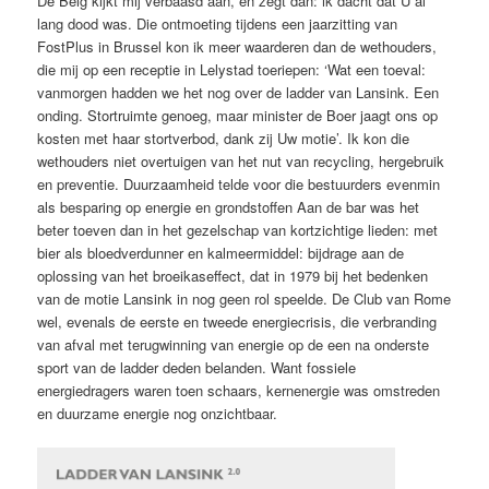
De Belg kijkt mij verbaasd aan, en zegt dan: ik dacht dat U al
lang dood was. Die ontmoeting tijdens een jaarzitting van
FostPlus in Brussel kon ik meer waarderen dan de wethouders,
die mij op een receptie in Lelystad toeriepen: ‘Wat een toeval:
vanmorgen hadden we het nog over de ladder van Lansink. Een
onding. Stortruimte genoeg, maar minister de Boer jaagt ons op
kosten met haar stortverbod, dank zij Uw motie’. Ik kon die
wethouders niet overtuigen van het nut van recycling, hergebruik
en preventie. Duurzaamheid telde voor die bestuurders evenmin
als besparing op energie en grondstoffen Aan de bar was het
beter toeven dan in het gezelschap van kortzichtige lieden: met
bier als bloedverdunner en kalmeermiddel: bijdrage aan de
oplossing van het broeikaseffect, dat in 1979 bij het bedenken
van de motie Lansink in nog geen rol speelde. De Club van Rome
wel, evenals de eerste en tweede energiecrisis, die verbranding
van afval met terugwinning van energie op de een na onderste
sport van de ladder deden belanden. Want fossiele
energiedragers waren toen schaars, kernenergie was omstreden
en duurzame energie nog onzichtbaar.