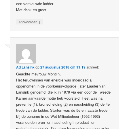
een vernieuwde ladder.
Met dank en groet
↓
Antwoorden
Ad Lansink
op
27 augustus 2018 om 11:19
schreef:
Geachte mevrouw Montijn,
Het terugwinnen van energie was inderdaad al
opgenomen in de voorkeursvolgorde (later Laader van
Lansink genoemd, die ik in 1979 via een door de Tweede
Kamer aanvaarde motie heb voorsteld. Heet was na
preventie (1), bronscheiding (2) en nascheiding (3) de 4e
trede van de ladder. Storten was de 5e en laatste trede.
Bij de opname in de Wet Milieubeheer (1992-1993)
veranderden bron- en nascheding in product- en
materiaalhergebruik. De latere toevoeging van een extra