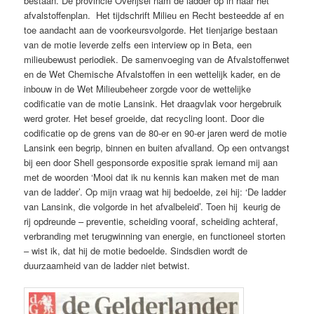
bestaan. De provincie Overijsel nam de ladder op in haar het
afvalstoffenplan. Het tijdschrift Milieu en Recht besteedde af en
toe aandacht aan de voorkeursvolgorde. Het tienjarige bestaan
van de motie leverde zelfs een interview op in Beta, een
milieubewust periodiek. De samenvoeging van de Afvalstoffenwet
en de Wet Chemische Afvalstoffen in een wettelijk kader, en de
inbouw in de Wet Milieubeheer zorgde voor de wettelijke
codificatie van de motie Lansink. Het draagvlak voor hergebruik
werd groter. Het besef groeide, dat recycling loont. Door die
codificatie op de grens van de 80-er en 90-er jaren werd de motie
Lansink een begrip, binnen en buiten afvalland. Op een ontvangst
bij een door Shell gesponsorde expositie sprak iemand mij aan
met de woorden ‘Mooi dat ik nu kennis kan maken met de man
van de ladder’. Op mijn vraag wat hij bedoelde, zei hij: ‘De ladder
van Lansink, die volgorde in het afvalbeleid’. Toen hij keurig de
rij opdreunde – preventie, scheiding vooraf, scheiding achteraf,
verbranding met terugwinning van energie, en functioneel storten
– wist ik, dat hij de motie bedoelde. Sindsdien wordt de
duurzaamheid van de ladder niet betwist.