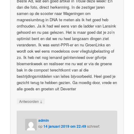
Beste Ad, wat een goed artikel in Trouw deze week! En
dan die foto, direct herkenning. In de zestiger jaren
samen op de scooter naar Wageningen om
magnesiumbrug in DNA te meten als ik het goed heb
onthouden. Ja ik had wel eens van de ladder van Lansink
gehoord en nu pas gelezen. Het is maar goed dat je zo’n
optimist bent en dat we nu heel langzaam dingen ziet
veranderen. Ik was eerst-PPR-er en nu GroenLinks en
wordt ook wel eens moedeloos over vliegtuigbelasting of
zo. Ik heb net nog iemand geïnterviewd over gifvrije
bloemenkweek en realiseer me nu wat er via de groene
bak in de compost terechtkomt van al die
bestrijdingsmiddelen van lelies bijvoorbeeld. Heel goed je
gezicht terug te hebben gezien. Ga moedig door, vrede en
alle goeds en groeten uit Deventer
↓
Antwoorden
admin
op
14 januari 2019 om 22:49
schreef: