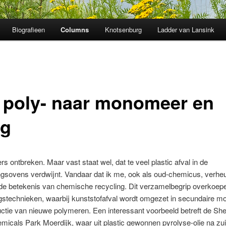
Biografieen
Columns
Knotsenburg
Ladder van Lansink
 poly- naar monomeer en
ug
ers ontbreken. Maar vast staat wel, dat te veel plastic afval in de
ngsovens verdwijnt. Vandaar dat ik me, ook als oud-chemicus, verhe
e betekenis van chemische recycling. Dit verzamelbegrip overkoepe
gstechnieken, waarbij kunststofafval wordt omgezet in secundaire 
ctie van nieuwe polymeren. Een interessant voorbeeld betreft de Shel
micals Park Moerdijk, waar uit plastic gewonnen pyrolyse-olie na zu