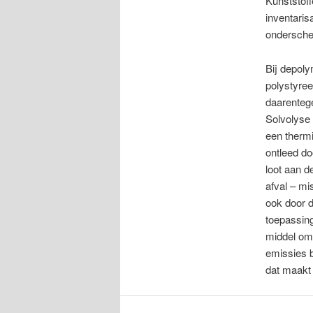
Kunststof
inventaris
ondersche
Bij depoly
polystyre
daarentege
Solvolyse 
een therm
ontleed do
loot aan d
afval – mi
ook door d
toepassing
middel om 
emissies b
dat maakt