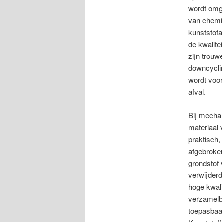
wordt omg
van chemis
kunststof
de kwalite
zijn trouw
downcycli
wordt voo
afval.
Bij mechan
materiaal 
praktisch,
afgebroke
grondstof 
verwijderd
hoge kwali
verzamelbe
toepasbaar