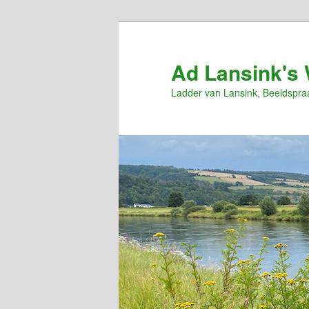
Spring
naar
de
Ad Lansink's 
primaire
Ladder van Lansink, Beeldspra
inhoud