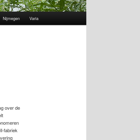
Nijmegen
Varia
ug over de
lt
monomeren
l-fabriek
ivering