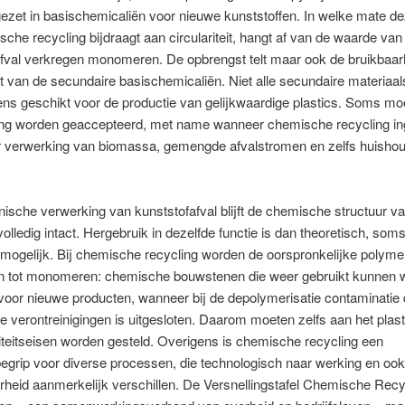
ezet in basischemicaliën voor nieuwe kunststoffen. In welke mate d
che recycling bijdraagt aan circulariteit, hangt af van de waarde van 
afval verkregen monomeren. De opbrengst telt maar ook de bruikbaar
it van de secundaire basischemicaliën. Niet alle secundaire materiaa
ens geschikt voor de productie van gelijkwaardige plastics. Soms mo
ng worden geaccepteerd, met name wanneer chemische recycling in
r verwerking van biomassa, gemengde afvalstromen en zelfs huishou
ische verwerking van kunststofafval blijft de chemische structuur va
volledig intact. Hergebruik in dezelfde functie is dan theoretisch, som
 mogelijk. Bij chemische recycling worden de oorspronkelijke polyme
n tot monomeren: chemische bouwstenen die weer gebruikt kunnen 
voor nieuwe producten, wanneer bij de depolymerisatie contaminatie 
e verontreinigingen is uitgesloten. Daarom moeten zelfs aan het plast
teitseisen worden gesteld. Overigens is chemische recycling een
grip voor diverse processen, die technologisch naar werking en ook
heid aanmerkelijk verschillen. De Versnellingstafel Chemische Recy