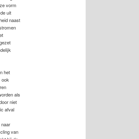
eze vorm
de uit
heid naast
lstromen
et
gezet
delijk
n het
s ook
ren
worden als
door niet
ic afval
 naar
cling van