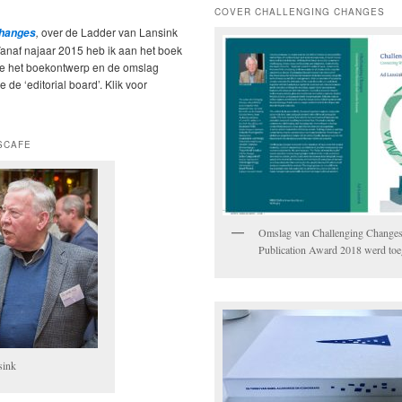
COVER CHALLENGING CHANGES
,
over de Ladder van Lansink
Changes
Vanaf najaar 2015 heb ik aan het boek
ie het boekontwerp en de omslag
 de ‘editorial board’. Klik voor
SCAFE
Omslag van Challenging Change
Publication Award 2018 werd to
sink