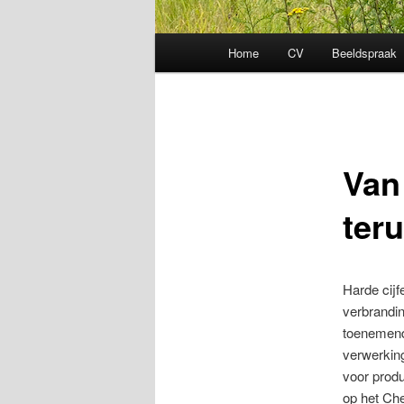
Hoofdmenu
Home
CV
Beeldspraak
Van
ter
Harde cijf
verbrandi
toenemend
verwerkin
voor produ
op het Che