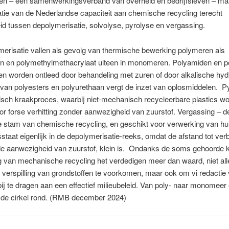
fen – een samenwerkingsverband van overheid en bedrijfsleven – maa
atie van de Nederlandse capaciteit aan chemische recycling terecht
id tussen depolymerisatie, solvolyse, pyrolyse en vergassing.
merisatie vallen als gevolg van thermische bewerking polymeren als
en en polymethylmethacrylaat uiteen in monomeren. Polyamiden en p
n worden ontleed door behandeling met zuren of door alkalische hyd
van polyesters en polyurethaan vergt de inzet van oplosmiddelen. Py
isch kraakproces, waarbij niet-mechanisch recycleerbare plastics w
or forse verhitting zonder aanwezigheid van zuurstof. Vergassing – d
e stam van chemische recycling, en geschikt voor verwerking van hu
sstaat eigenlijk in de depolymerisatie-reeks, omdat de afstand tot ver
e aanwezigheid van zuurstof, klein is. Ondanks de soms gehoorde kr
 van mechanische recycling het verdedigen meer dan waard, niet all
verspilling van grondstoffen te voorkomen, maar ook om vi redacti
ij te dragen aan een effectief milieubeleid. Van poly- naar monomeer 
 de cirkel rond. (RMB december 2024)