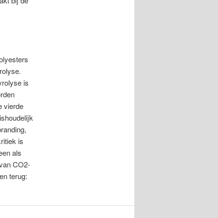
kt bij de
olyesters
rolyse.
rolyse is
orden
e vierde
ishoudelijk
branding,
itiek is
een als
e van CO2-
en terug: