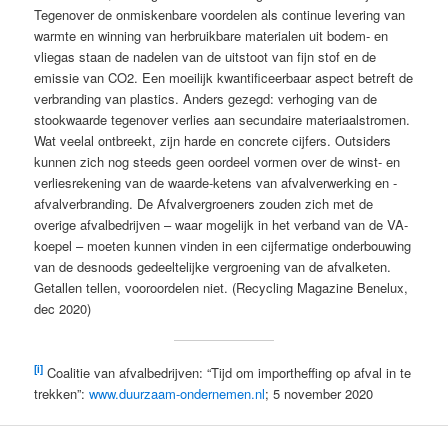
Tegenover de onmiskenbare voordelen als continue levering van
warmte en winning van herbruikbare materialen uit bodem- en
vliegas staan de nadelen van de uitstoot van fijn stof en de
emissie van CO2. Een moeilijk kwantificeerbaar aspect betreft de
verbranding van plastics. Anders gezegd: verhoging van de
stookwaarde tegenover verlies aan secundaire materiaalstromen.
Wat veelal ontbreekt, zijn harde en concrete cijfers. Outsiders
kunnen zich nog steeds geen oordeel vormen over de winst- en
verliesrekening van de waarde-ketens van afvalverwerking en -
afvalverbranding. De Afvalvergroeners zouden zich met de
overige afvalbedrijven – waar mogelijk in het verband van de VA-
koepel – moeten kunnen vinden in een cijfermatige onderbouwing
van de desnoods gedeeltelijke vergroening van de afvalketen.
Getallen tellen, vooroordelen niet. (Recycling Magazine Benelux,
dec 2020)
[i]
Coalitie van afvalbedrijven: “Tijd om importheffing op afval in te
trekken”:
www.duurzaam-ondernemen.nl
; 5 november 2020