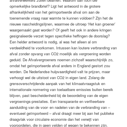
afvalverwerkers zullen beamen. Waarom dan toch die
opmerkelijke brandbrief? Ligt het antwoord in de grotere
afhankelijkheid van het geïmporteerde afval om aan de
toenemende vraag naar warmte te kunnen voldoen? Zijn het de
nieuwe nascheidingslijnen, waarmee de uitroep ‘Het kan groener’
waargemaakt gaat worden? Of geeft het ook in andere kringen
gesignaleerde verzet tegen specifieke heffingen de doorslag?
Een helder antwoord is nodig, al was het alleen al om
verdeeldheid te voorkomen. Intussen kan loutere verbranding van
afval zonder opvang van CO2 moeilijk als vergroening worden
geduid. De Afvalvergroeners noemen zichzelf waarschijnlijk zo,
omdat het geïmporteerde afval anders in England gestort zou
worden. De Nederlandse hulpvaardigheid valt te prijzen, maar
verhoogt wel de uitstoot van CO2 in eigen land. Zolang de
grensoverschrijdende aanpak van het klimaatvraagstuk en
internationale normering van toelaatbare emissies buiten bereik
blijven, past bescheidenheid bij de beoordeling van de eigen
vergroenings-prestaties. Een transparante en verifieerbare
aanduiding van de voor- en nadelen van de verbranding van –
eventueel geïmporteerd – afval draagt meer bij aan het publieke
draagvlak voor circulaire economie dan het verwijt van
vooroordelen, die in geen velden of wegen te bekennen zijn.