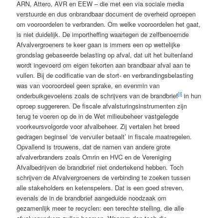
ARN, Attero, AVR en EEW – die met een via sociale media
verstuurde en dus onbrandbaar document de overheid oproepen
om vooroordelen te verbranden. Om welke vooroordelen het gaat,
is niet duidelijk. De importheffing waartegen de zelfbenoemde
Afvalvergroeners te keer gaan is immers een op wettelijke
grondslag gebaseerde belasting op afval, dat uit het buitenland
wordt ingevoerd om eigen tekorten aan brandbaar afval aan te
vullen. Bij de codificatie van de stort- en verbrandingsbelasting
was van vooroordeel geen sprake, en evenmin van
[i]
onderbuikgevoelens zoals de schrijvers van de brandbrief
in hun
oproep suggereren. De fiscale afvalsturingsinstrumenten zijn
terug te voeren op de in de Wet milieubeheer vastgelegde
voorkeursvolgorde voor afvalbeheer. Zij vertalen het breed
gedragen beginsel ‘de vervuiler betaalt’ in fiscale maatregelen.
Opvallend is trouwens, dat de namen van andere grote
afvalverbranders zoals Omrin en HVC en de Vereniging
Afvalbedrijven de brandbrief niet ondertekend hebben. Toch
schrijven de Afvalvergroeners de verbinding te zoeken tussen
alle stakeholders en ketenspelers. Dat is een goed streven,
evenals de in de brandbrief aangeduide noodzaak om
gezamenlijk meer te recyclen: een terechte stelling, die alle