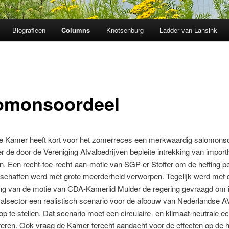
Biografieen
Columns
Knotsenburg
Ladder van Lansink
omonsoordeel
 Kamer heeft kort voor het zomerreces een merkwaardig salomons
r de door de Vereniging Afvalbedrijven bepleite intrekking van import
en. Een recht-toe-recht-aan-motie van SGP-er Stoffer om de heffing pe
 schaffen werd met grote meerderheid verworpen. Tegelijk werd met 
ng van de motie van CDA-Kamerlid Mulder de regering gevraagd om i
alsector een realistisch scenario voor de afbouw van Nederlandse A
 op te stellen. Dat scenario moet een circulaire- en klimaat-neutrale e
iteren. Ook vraag de Kamer terecht aandacht voor de effecten op de 