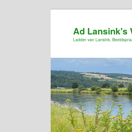
Spring
naar
de
Ad Lansink's 
primaire
Ladder van Lansink, Beeldspra
inhoud