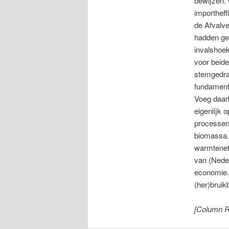
bewijzen. 
importheff
de Afvalve
hadden ges
invalshoek
voor beide
stemgedra
fundamente
Voeg daarb
eigenlijk 
processen
biomassa. 
warmtenet
van (Neder
economie. 
(her)brui
[Column R