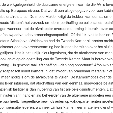
, de werkgelegenheid, de duurzame energie en warmte die AVI’s leve
ie op Europees niveau. Dat wordt een pittige opgave voor een kabine
missionaire status. De motie Mulder krijgt de trekken van een salomo
weede ‘dictum’: het verzoek om de importheffing op buitenlands restaf
gen wanneer met de afvalsector overeenstemming is bereikt over e
h afbouwpad van de verbrandingscapaciteit. Of dat lukt valt te bezien.
etaris Stientje van Veldhoven had de Tweede Kamer al moeten melden
valsector geen overeenstemming had kunnen bereiken over het sluite
gslijnen. Het is natuurlijk niet uitgesloten, dat de afvalsector van men
 ook gelet op de opstelling van de Tweede Kamer. Maar is heroverwe
effing – in gewone taal: afschaffing – dan nog opportuun? Afbouw va
gscapaciteit houdt immers in, dat invoer van brandbaar restafval niet 
 meer nodig is om de afvalovens te vullen. De Kamermoties over de
ing leren intussen, dat afschaffing van een eenmaal ingevoerde belast
nzienlijk lastiger is dan invoering van fiscale beleidsinstrumenten. Da
minister van financiën als beheerder van de algemene middelen een 
 de pap heeft. Toegeeflijke bewindslieden op vakdepartementen moet
 compensatie leveren, wanneer zij hun ‘klanten’ een materiele dienst w