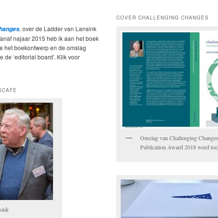
COVER CHALLENGING CHANGES
,
over de Ladder van Lansink
Changes
Vanaf najaar 2015 heb ik aan het boek
ie het boekontwerp en de omslag
 de ‘editorial board’. Klik voor
SCAFE
Omslag van Challenging Change
Publication Award 2018 werd to
sink