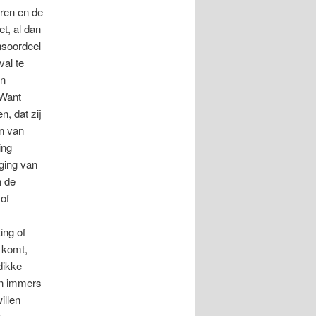
ren en de
t, al dan
nsoordeel
val te
en
 Want
, dat zij
n van
ing
ging van
n de
of
ing of
t komt,
dikke
en immers
illen