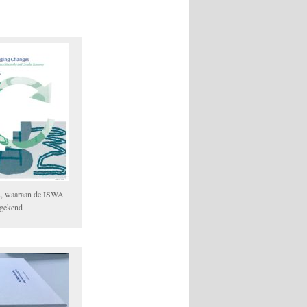
s, waaraan de ISWA
egekend