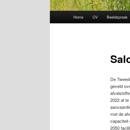
Hoofdmenu
Home
CV
Beeldspraak
Sal
De Tweede
geveld ove
afvalstoff
2022 af te
aanvaardi
met de afv
capaciteit
2050 facil