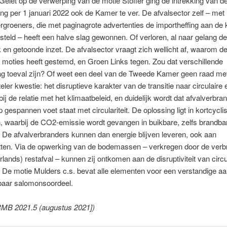
Gelet op de verwerping van de motie Stoffer ging de intrekking van d
ing per 1 januari 2022 ook de Kamer te ver. De afvalsector zelf – met
rgroeners, die met paginagrote advertenties de importheffing aan de
teld – heeft een halve slag gewonnen. Of verloren, al naar gelang d
 en getoonde inzet. De afvalsector vraagt zich wellicht af, waarom 
 moties heeft gestemd, en Groen Links tegen. Zou dat verschillende
g toeval zijn? Of weet een deel van de Tweede Kamer geen raad me
ler kwestie: het disruptieve karakter van de transitie naar circulair
ij de relatie met het klimaatbeleid, en duidelijk wordt dat afvalverbra
op gespannen voet staat met circulariteit. De oplossing ligt in kortcycli
, waarbij de CO2-emissie wordt gevangen in buikbare, zelfs brandba
De afvalverbranders kunnen dan energie blijven leveren, ook aan
ten. Via de opwerking van de bodemassen – verkregen door de verb
lands) restafval – kunnen zij ontkomen aan de disruptiviteit van circu
De motie Mulders c.s. bevat alle elementen voor een verstandige a
kbaar salomonsoordeel.
MB 2021.5 (augustus 2021])