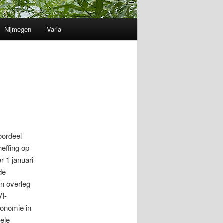
Nijmegen
Varia
oordeel
heffing op
r 1 januari
de
n overleg
VI-
conomie in
hele