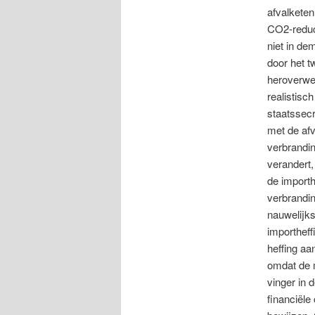
afvalketen
CO2-reduct
niet in de
door het t
heroverwe
realistisc
staatssecr
met de af
verbrandin
verandert,
de importh
verbrandin
nauwelijks
importheff
heffing aa
omdat de 
vinger in
financiële