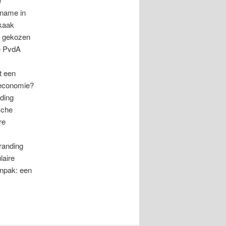
e
 name in
 kaak
e gekozen
de PvdA
t een
e economie?
nding
sche
re
randing
laire
anpak: een