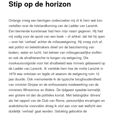
Stip op de horizon
Onlangs vroeg een bevlogen onderzoeker mij of ik hem wat kon
vertellen over de totstandkoming van de Ladder van Lansink.
Een bevriende kunstenaar had hem mijn naam gegeven. Hij had
mij nodig voor de opzet van een boek – of artikel: dat liet hij open
– over het ‘verhaal’ achter de milieuwetgeving. Hij vroeg zich af,
wat politici en beleidmakers dreef om de bescherming van
bodem, water en lucht, het beheer van milieugevaarlijke stoffen
en ook de afvalhierarchie te borgen via wetgeving. Die
voorkeursvolgorde voor het afvalbeleid was immers gebaseerd op
de Ladder van Lansink. Ik vertelde hem hoe de motie Lansink in
1979 was ontstaan en legde uit waarom de wetgeving ruim 12
jaar duurde. Ook memoreerde ik de typische terughoudendheid
van minister Ginjaar en de enthousiaste medewerking van de
ministers Winsemius en Alders. De tijdgeest speelde kennelijk
een grotere rol dan de politieke komaf. Met belangrijke ‘drivers’
als het rapport van de Club van Rome, persoonlijke ervaringen en
anekdotische voorvallen droeg ik stof aan voor wat wellicht een
duidelijk ‘verhaal’ gaat worden. Gelukkig gebruikte de