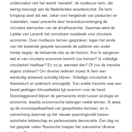
onderzoeker niet het woord ‘narratief’, de modieuze term, die
weinig toevoegt aan de Nederlandse woordenschat. De term
kringloop doet dat wel, zeker voor hergebruik van producten en
materialen, naast preventie door levensduurverlenging de
circulaire elementen van de afvalhierarchie. Daarmee werd de
Ladder van Lansink het onmisbare routeboek voor circulaire
economie. Over modieuze termen gesproken: tegen het einde
van het boeiende gesprek lanceerde de publicist een ander
trendy begrip: de befaamde stip op de horizon. Kon ik aangeven
wat er van circulaire economie terecht zou komen? Is volledige
circulariteit haalbaar? En zo ja, wanneer dan? Of zou de transitie
ergens stokken? Om diverse redenen moest ik hem een
eenduidig antwoord schuldig blijven. Volledige circulariteit is
theoretisch en praktisch onmogelijk. Een snelle transitie naar een
breed gedragen klimaatbeleid ligt evenmin voor de hand.
Doorslaggevend blijven de permanente strijd tussen ecologie en
economie, waarbij economische belangen veelal winnen. Ik wees
op de onvoorspelbaarheid van geopolitieke factoren, en in
samenhang daarmee op het nieuwe spanningsveld tussen
autoritaire leiderschap en parlementaire democratie. Een dag na
het gesprek vielen Russische troepen het soevereine Ukraine