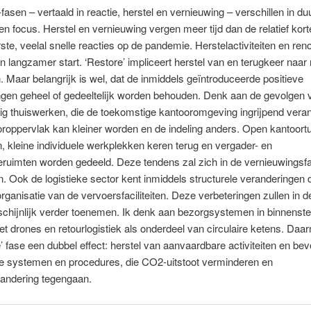
-fasen – vertaald in reactie, herstel en vernieuwing – verschillen in duu
 en focus. Herstel en vernieuwing vergen meer tijd dan de relatief kort
ste, veelal snelle reacties op de pandemie. Herstelactiviteiten en ren
 langzamer start. ‘Restore’ impliceert herstel van en terugkeer naar
en. Maar belangrijk is wel, dat de inmiddels geïntroduceerde positieve
ngen geheel of gedeeltelijk worden behouden. Denk aan de gevolgen 
ig thuiswerken, die de toekomstige kantooromgeving ingrijpend vera
roppervlak kan kleiner worden en de indeling anders. Open kantoort
, kleine individuele werkplekken keren terug en vergader- en
eruimten worden gedeeld. Deze tendens zal zich in de vernieuwingsf
n. Ook de logistieke sector kent inmiddels structurele veranderingen 
 organisatie van de vervoersfaciliteiten. Deze verbeteringen zullen in d
chijnlijk verder toenemen. Ik denk aan bezorgsystemen in binnenst
t drones en retourlogistiek als onderdeel van circulaire ketens. Daar
e’ fase een dubbel effect: herstel van aanvaardbare activiteiten en bev
e systemen en procedures, die CO2-uitstoot verminderen en
randering tegengaan.