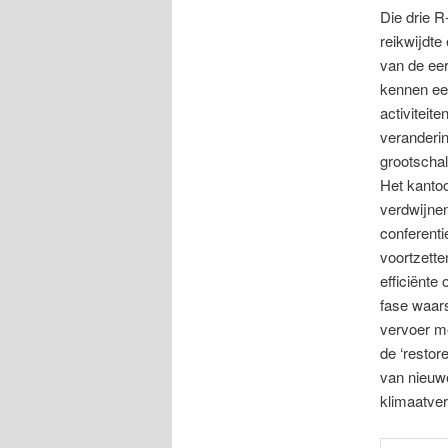
Die drie R
reikwijdte
van de eer
kennen een
activiteit
veranderi
grootschal
Het kantoo
verdwijnen
conferenti
voortzette
efficiënte
fase waars
vervoer me
de ‘restor
van nieuw
klimaatve