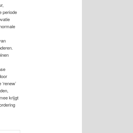
r,
e periode
ovatie
 normale
van
nderen.
uinen
ase
door
e ‘renew’
eden,
mee krijgt
ordering