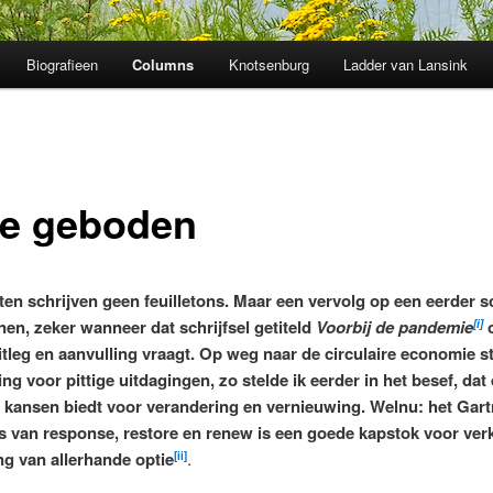
Biografieen
Columns
Knotsenburg
Ladder van Lansink
ie geboden
en schrijven geen feuilletons. Maar een vervolg op een eerder sc
en, zeker wanneer dat schrijfsel getiteld
Voorbij de pandemie
[i]
itleg en aanvulling vraagt. Op weg naar de circulaire economie s
g voor pittige uitdagingen, zo stelde ik eerder in het besef, dat
kansen biedt voor verandering en vernieuwing. Welnu: het Gar
s van response, restore en renew is een goede kapstok voor ver
ing van allerhande optie
.
[ii]