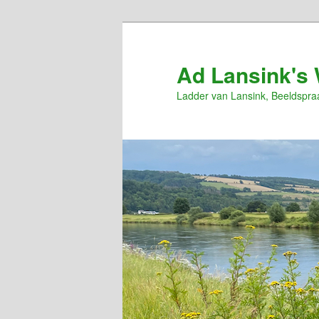
Spring
naar
de
Ad Lansink's 
primaire
Ladder van Lansink, Beeldspra
inhoud