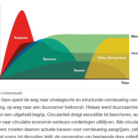
an Gartnermodel
-fase opent de weg naar strategische en structurele vernieuwing van
ng, op weg naar een duurzamer toekomst. Helaas werd duurzaamhe
en een uitgehold begrip. Circulariteit dreigt eenzelfde lot beschoren, w
e naar circulaire economie serieuze vorderingen uitblijven. Alle circula
ners moeten daarom actuele kansen voor vernieuwing aangrijpen, zel
t soms tot disrupties leidt: de vervanging van bestaande door volled