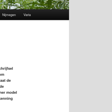
Nijmegen
Varia
hrijfsel
om
taat de
 de
tner model
kenning