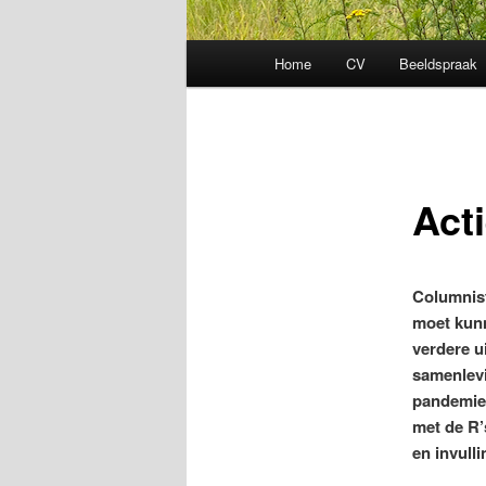
Hoofdmenu
Home
CV
Beeldspraak
Act
Columnist
moet kunn
verdere u
samenlevin
pandemie 
met de R’
en invull