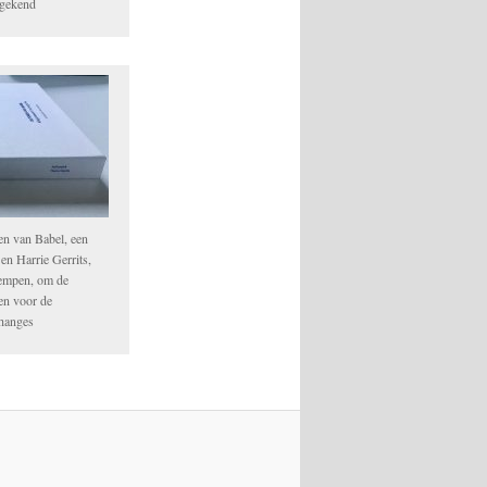
egekend
en van Babel, een
n Harrie Gerrits,
empen, om de
ken voor de
Changes