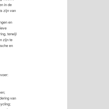
en in de
ts zijn van
ingen en
tieve
ng, terwijl
 zijn te
ische en
rvoer:
jen;
ndering van
ycling;