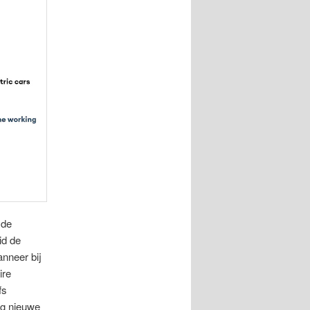
 de
id de
anneer bij
ire
fs
ig nieuwe