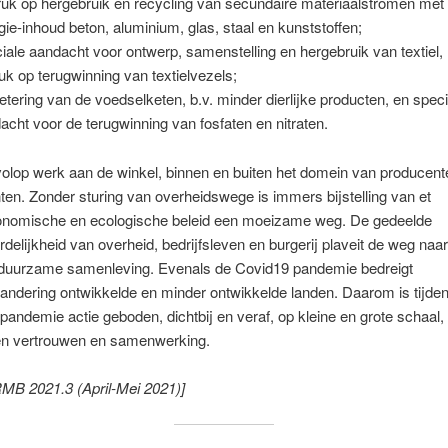
uk op hergebruik en recycling van secundaire materiaalstromen met
gie-inhoud beton, aluminium, glas, staal en kunststoffen;
iale aandacht voor ontwerp, samenstelling en hergebruik van textiel,
uk op terugwinning van textielvezels;
etering van de voedselketen, b.v. minder dierlijke producten, en speci
acht voor de terugwinning van fosfaten en nitraten.
volop werk aan de winkel, binnen en buiten het domein van producent
n. Zonder sturing van overheidswege is immers bijstelling van et
onomische en ecologische beleid een moeizame weg. De gedeelde
delijkheid van overheid, bedrijfsleven en burgerij plaveit de weg naa
n duurzame samenleving. Evenals de Covid19 pandemie bedreigt
andering ontwikkelde en minder ontwikkelde landen. Daarom is tijde
 pandemie actie geboden, dichtbij en veraf, op kleine en grote schaal,
en vertrouwen en samenwerking.
MB 2021.3 (April-Mei 2021)]