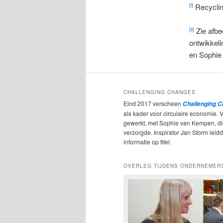
Recyclin
[i]
Zie afbe
[ii]
ontwikkeli
en Sophie
CHALLENGING CHANGES
Eind 2017 verscheen
Challenging 
als kader voor circulaire economie. 
gewerkt, met Sophie van Kempen, d
verzorgde. Inspirator Jan Storm leidde
informatie op titel.
OVERLEG TIJDENS ONDERNEMER