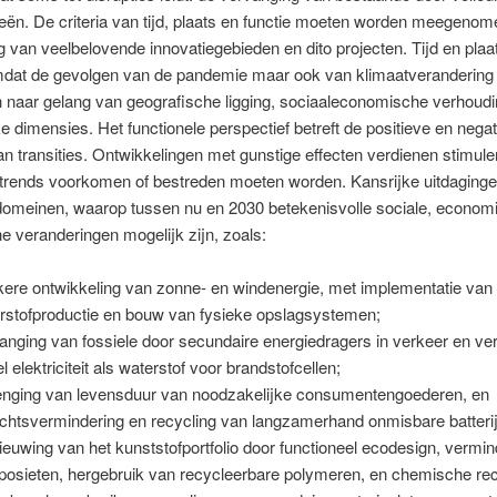
eën. De criteria van tijd, plaats en functie moeten worden meegenom
g van veelbelovende innovatiegebieden en dito projecten. Tijd en plaa
mdat de gevolgen van de pandemie maar ook van klimaatverandering
n naar gelang van geografische ligging, sociaaleconomische verhoud
ke dimensies. Het functionele perspectief betreft de positieve en nega
an transities. Ontwikkelingen met gunstige effecten verdienen stimuleri
trends voorkomen of bestreden moeten worden. Kansrijke uitdagingen
 domeinen, waarop tussen nu en 2030 betekenisvolle sociale, econom
e veranderingen mogelijk zijn, zoals:
kere ontwikkeling van zonne- en windenergie, met implementatie van
rstofproductie en bouw van fysieke opslagsystemen;
anging van fossiele door secundaire energiedragers in verkeer en ve
l elektriciteit als waterstof voor brandstofcellen;
enging van levensduur van noodzakelijke consumentengoederen, en
chtsvermindering en recycling van langzamerhand onmisbare batteri
ieuwing van het kunststofportfolio door functioneel ecodesign, vermi
osieten, hergebruik van recycleerbare polymeren, en chemische rec