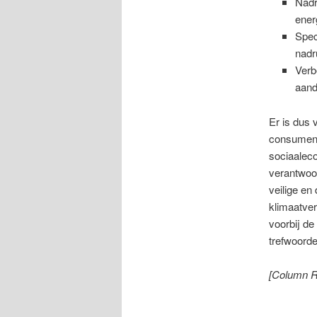
Nadr
ener
Spec
nadr
Verb
aand
Er is dus 
consumente
sociaalec
verantwoor
veilige e
klimaatver
voorbij de
trefwoord
[Column R