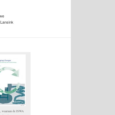
uwe
 Lansink
s, waaraan de ISWA