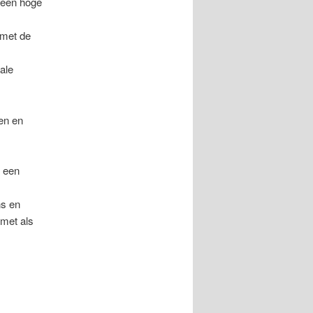
 een hoge
 met de
ale
en en
r een
ns en
 met als