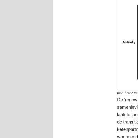
modificatie v
De ‘renew’
samenlevi
laatste jar
de transiti
ketenpart
wanneer da