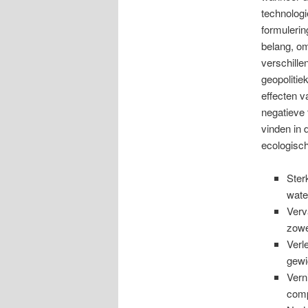
technologi
formulerin
belang, o
verschille
geopolitie
effecten v
negatieve 
vinden in
ecologisch
Ster
wate
Verv
zowe
Verl
gewi
Vern
comp