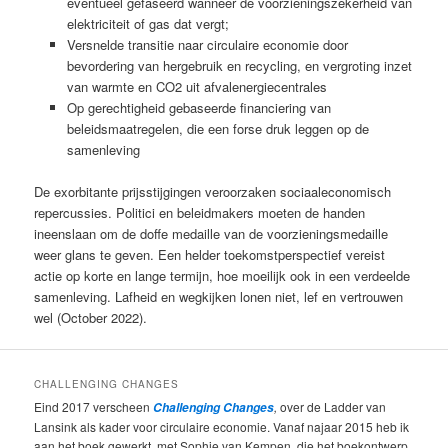
eventueel gefaseerd wanneer de voorzieningszekerheid van
elektriciteit of gas dat vergt;
Versnelde transitie naar circulaire economie door
bevordering van hergebruik en recycling, en vergroting inzet
van warmte en CO2 uit afvalenergiecentrales
Op gerechtigheid gebaseerde financiering van
beleidsmaatregelen, die een forse druk leggen op de
samenleving
De exorbitante prijsstijgingen veroorzaken sociaaleconomisch
repercussies. Politici en beleidmakers moeten de handen
ineenslaan om de doffe medaille van de voorzieningsmedaille
weer glans te geven. Een helder toekomstperspectief vereist
actie op korte en lange termijn, hoe moeilijk ook in een verdeelde
samenleving. Lafheid en wegkijken lonen niet, lef en vertrouwen
wel (October 2022).
CHALLENGING CHANGES
Eind 2017 verscheen
,
over de Ladder van
Challenging Changes
Lansink als kader voor circulaire economie. Vanaf najaar 2015 heb ik
aan het boek gewerkt, met Sophie van Kempen, die het boekontwerp