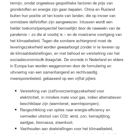
termijn, omdat ongewisse geopolitieke factoren de prijs van
grondstoffen en energie zijn gaan bepalen. China en Rusland
buiten hun positie uit ten koste van landen, die op invoer van
onmisbare delfstoffen zijn aangewezen. Intussen wordt een
helder toekomstperspectief bemoeilijkt door de naweeën van de
pandemie – zo die al voorbij is – en de moeizame voortgang van
het klimaatbeleid. Tegen die sombere achtergrond moet de
leveringszekerheid worden gewaarborgd zonder in te leveren op
de klimaatdoelstellingen, en met behoud en versterking van het
sociaaleconomisc
h
draagvlak. De onvrede in Nederland en elders
in Europa kan worden weggenomen door de formulering en
uitvoering van een samenhangend en rechtvaardig
meersporenbeleid, gebaseerd op een vijftal pijlers
Versterking van (zelf)voorzieningszekerheid voor
elektriciteit, in mindere mate voor gas, indien alternatieven
beschikbaar zijn (warmtenet, warmtepompen);
Rangschikking van opties naar energie-efficiency en
vermeden uitstoot van CO2: wind, zon, kernsplijting,
aardgas, biomassa, steenkool;
Vasthouden aan doelstellingen voor het klimaatbeleid,