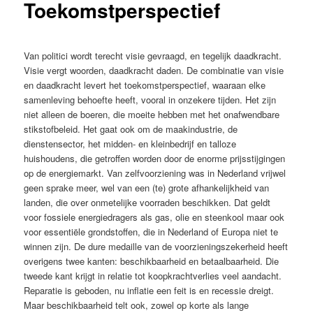
Toekomstperspectief
Van politici wordt terecht visie gevraagd, en tegelijk daadkracht.
Visie vergt woorden, daadkracht daden. De combinatie van visie
en daadkracht levert het toekomstperspectief, waaraan elke
samenleving behoefte heeft, vooral in onzekere tijden. Het zijn
niet alleen de boeren, die moeite hebben met het onafwendbare
stikstofbeleid. Het gaat ook om de maakindustrie, de
dienstensector, het midden- en kleinbedrijf en talloze
huishoudens, die getroffen worden door de enorme prijsstijgingen
op de energiemarkt. Van zelfvoorziening was in Nederland vrijwel
geen sprake meer, wel van een (te) grote afhankelijkheid van
landen, die over onmetelijke voorraden beschikken. Dat geldt
voor fossiele energiedragers als gas, olie en steenkool maar ook
voor essentiële grondstoffen, die in Nederland of Europa niet te
winnen zijn. De dure medaille van de voorzieningszekerheid heeft
overigens twee kanten: beschikbaarheid en betaalbaarheid. Die
tweede kant krijgt in relatie tot koopkrachtverlies veel aandacht.
Reparatie is geboden, nu inflatie een feit is en recessie dreigt.
Maar beschikbaarheid telt ook, zowel op korte als lange