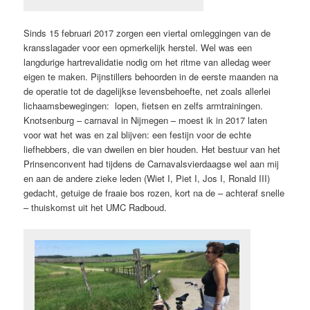
Sinds 15 februari 2017 zorgen een viertal omleggingen van de
kransslagader voor een opmerkelijk herstel. Wel was een
langdurige hartrevalidatie nodig om het ritme van alledag weer
eigen te maken. Pijnstillers behoorden in de eerste maanden na
de operatie tot de dagelijkse levensbehoefte, net zoals allerlei
lichaamsbewegingen: lopen, fietsen en zelfs armtrainingen.
Knotsenburg – carnaval in Nijmegen – moest ik in 2017 laten
voor wat het was en zal blijven: een festijn voor de echte
liefhebbers, die van dweilen en bier houden. Het bestuur van het
Prinsenconvent had tijdens de Carnavalsvierdaagse wel aan mij
en aan de andere zieke leden (Wiet I, Piet I, Jos I, Ronald III)
gedacht, getuige de fraaie bos rozen, kort na de – achteraf snelle
– thuiskomst uit het UMC Radboud.