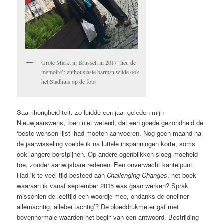
Grote Markt in Brussel: in 2017 ‘lieu de
memoire’: enthousiaste barman wilde ook
het Stadhuis op de foto
Saamhorigheid telt: zo luidde een jaar geleden mijn
Nieuwjaarswens, toen niet wetend, dat een goede gezondheid de
‘beste-wensen-lijst’ had moeten aanvoeren. Nog geen maand na
de jaarwisseling voelde ik na luttele inspanningen korte, soms
ook langere borstpijnen. Op andere ogenblikken sloeg moeheid
toe, zonder aanwijsbare redenen. Een onverwacht kantelpunt.
Had ik te veel tijd besteed aan
Challenging Changes
, het boek
waaraan ik vanaf september 2015 was gaan werken? Sprak
misschien de leeftijd een woordje mee, ondanks de oneliner
allemachtig, allebei tachtig’? De bloeddrukmeter gaf met
bovennormale waarden het begin van een antwoord. Bestrijding