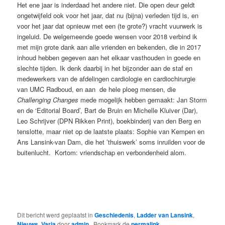
Het ene jaar is inderdaad het andere niet. Die open deur geldt
ongetwijfeld ook voor het jaar, dat nu (bijna) verleden tijd is, en
voor het jaar dat opnieuw met een (te grote?) vracht vuurwerk is
ingeluid. De welgemeende goede wensen voor 2018 verbind ik
met mijn grote dank aan alle vrienden en bekenden, die in 2017
inhoud hebben gegeven aan het elkaar vasthouden in goede en
slechte tijden. Ik denk daarbij in het bijzonder aan de staf en
medewerkers van de afdelingen cardiologie en cardiochirurgie
van UMC Radboud, en aan de hele ploeg mensen, die
Challenging Changes
mede mogelijk hebben gemaakt: Jan Storm
en de ‘Editorial Board’, Bart de Bruin en Michelle Kluiver (Dar),
Leo Schrijver (DPN Rikken Print), boekbinderij van den Berg en
tenslotte, maar niet op de laatste plaats: Sophie van Kempen en
Ans Lansink-van Dam, die het ’thuiswerk’ soms inruilden voor de
buitenlucht. Kortom: vriendschap en verbondenheid alom.
Dit bericht werd geplaatst in
Geschiedenis
,
Ladder van Lansink
,
Nieuws
,
Varia
door
admin
. Bookmark de
permalink
.