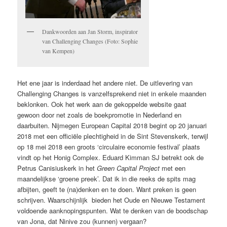
Dankwoorden aan Jan Storm, inspirator
van Challenging Changes (Foto: Sophie
van Kempen)
Het ene jaar is inderdaad het andere niet. De uitlevering van
Challenging Changes is vanzelfsprekend niet in enkele maanden
beklonken. Ook het werk aan de gekoppelde website gaat
gewoon door net zoals de boekpromotie in Nederland en
daarbuiten. Nijmegen European Capital 2018 begint op 20 januari
2018 met een officiële plechtigheid in de Sint Stevenskerk, terwijl
op 18 mei 2018 een groots ‘circulaire economie festival’ plaats
vindt op het Honig Complex. Eduard Kimman SJ betrekt ook de
Petrus Canisiuskerk in het
Green Capital Project
met een
maandelijkse ‘groene preek’. Dat ik in die reeks de spits mag
afbijten, geeft te (na)denken en te doen. Want preken is geen
schrijven. Waarschijnlijk bieden het Oude en Nieuwe Testament
voldoende aanknopingspunten. Wat te denken van de boodschap
van Jona, dat Ninive zou (kunnen) vergaan?