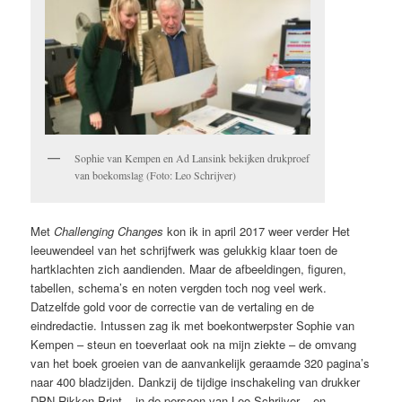
Sophie van Kempen en Ad Lansink bekijken drukproef
van boekomslag (Foto: Leo Schrijver)
Met
Challenging Changes
kon ik in april 2017 weer verder Het
leeuwendeel van het schrijfwerk was gelukkig klaar toen de
hartklachten zich aandienden. Maar de afbeeldingen, figuren,
tabellen, schema’s en noten vergden toch nog veel werk.
Datzelfde gold voor de correctie van de vertaling en de
eindredactie. Intussen zag ik met boekontwerpster Sophie van
Kempen – steun en toeverlaat ook na mijn ziekte – de omvang
van het boek groeien van de aanvankelijk geraamde 320 pagina’s
naar 400 bladzijden. Dankzij de tijdige inschakeling van drukker
DPN Rikken Print – in de persoon van Leo Schrijver – en