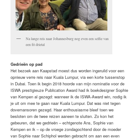
Na lange reis naar Johannesburg nog even een selfie van
een fit drietal
Gedrieën op pad
Het bezoek aan Kaapstad moest dus worden ingeruild voor een
opnieuw verre reis naar Kuala Lumpur, via een korte tussenstop
in Dubai. Toen ik begin 2018 hoorde van mijn nominatie voor de
ISWA prestigieuze Publication Award had ik boekdesigner Sophie
van Kempen al gezegd: wanneer ik de ISWA-Award win, nodig ik
je uit om mee te gaan naar Kuala Lumpur. Dat was niet tegen
dovemansoren gezegd. Haar enthousiasme bleef toen we
besloten om de twee reizen aaneen te sluiten. Zo kon het
gebeuren, dat we gedrieën – echtgenote Ans, Sophie van
Kempen en ik – op de vroege zondagochtend door de moeder
van Sophie naar Schiphol werden gebracht om aan een even