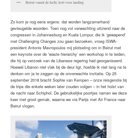
Beirut vanuit de lucht, kort voor landing
Zo kom je nog eens ergens: dat worden langzamerhand
gevleugelde woorden. Toen nog vol verwachting uitziend naar de
congressen in Johannesburg en Kuala Lumpur, die ik ‘gewapend’
met Challenging Changes zou gaan bezoeken, vroeg ISWA-
president Antonis Mavropoulos mij plotseling om in Beirut met
een keynote over de ‘waste hierarchy’ een workshop in te leiden,
die hij op verzoek van de Libanese regering had georganiseerd.
Hoewel Libanon niet vlak bij de deur ligt, hoefde ik niet lang na te
denken om ja te zeggen op de onverwachte invitatie. Op 25
september 2018 bracht Sophie van Kempen – onze reisgenote bij
de trips die enkele weken later zouden volgen – in het holst van
de nacht naar Schiphol. De gebruikelijke poortjes namen we deze
keer met groot gemak, waarna we via Parijs met Air France naar
Beirut vlogen.