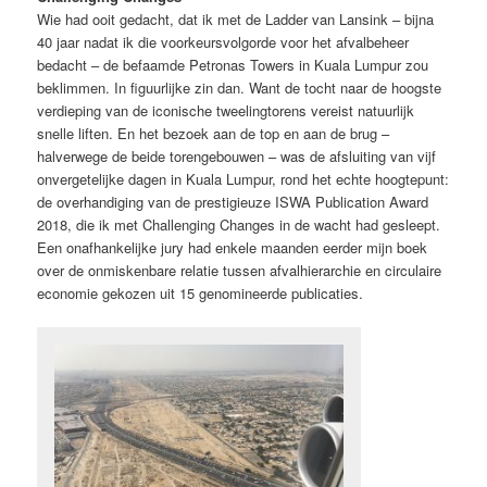
Wie had ooit gedacht, dat ik met de Ladder van Lansink – bijna
40 jaar nadat ik die voorkeursvolgorde voor het afvalbeheer
bedacht – de befaamde
Petronas Towers in Kuala Lumpur zou
beklimmen. In figuurlijke zin dan. Want de tocht naar de hoogste
verdieping van de iconische tweelingtorens vereist natuurlijk
snelle liften. En het bezoek aan de top en aan de brug –
halverwege de beide torengebouwen – was de afsluiting van vijf
onvergetelijke dagen in Kuala Lumpur, rond het echte hoogtepunt:
de overhandiging van de prestigieuze ISWA Publication Award
2018, die ik met Challenging Changes in de wacht had gesleept.
Een onafhankelijke jury had enkele maanden eerder mijn boek
over de onmiskenbare relatie tussen afvalhierarchie en circulaire
economie gekozen uit 15 genomineerde publicaties.