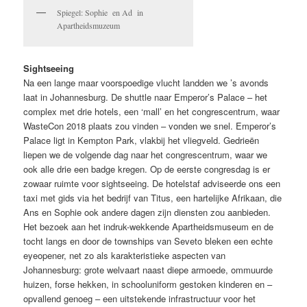
Spiegel: Sophie en Ad in
Apartheidsmuzeum
Sightseeing
Na een lange maar voorspoedige vlucht landden we ’s avonds
laat in Johannesburg. De shuttle naar Emperor’s Palace – het
complex met drie hotels, een ‘mall’ en het congrescentrum, waar
WasteCon 2018 plaats zou vinden – vonden we snel. Emperor’s
Palace ligt in Kempton Park, vlakbij het vliegveld. Gedrieën
liepen we de volgende dag naar het congrescentrum, waar we
ook alle drie een badge kregen. Op de eerste congresdag is er
zowaar ruimte voor sightseeing. De hotelstaf adviseerde ons een
taxi met gids via het bedrijf van Titus, een hartelijke Afrikaan, die
Ans en Sophie ook andere dagen zijn diensten zou aanbieden.
Het bezoek aan het indruk-wekkende Apartheidsmuseum en de
tocht langs en door de townships van Seveto bleken een echte
eyeopener, net zo als karakteristieke aspecten van
Johannesburg: grote welvaart naast diepe armoede, ommuurde
huizen, forse hekken, in schooluniform gestoken kinderen en –
opvallend genoeg – een uitstekende infrastructuur voor het