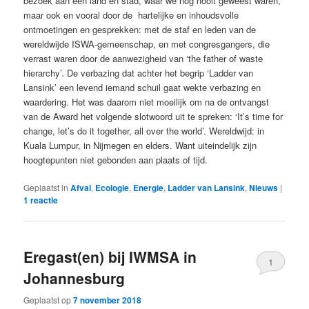
bezoek aan een land en stad, waar we nog nooit geweest waren,
maar ook en vooral door de
hartelijke en inhoudsvolle
ontmoetingen en gesprekken: met de staf en leden van de
wereldwijde ISWA-gemeenschap, en met congresgangers, die
verrast waren door de aanwezigheid van ‘the father of waste
hierarchy’. De verbazing dat achter het begrip ‘Ladder van
Lansink’ een levend iemand schuil gaat wekte verbazing en
waardering. Het was daarom niet moeilijk om na de ontvangst
van de Award het volgende slotwoord uit te spreken: ‘It’s time for
change, let’s do it together, all over the world’. Wereldwijd: in
Kuala Lumpur, in Nijmegen en elders. Want uiteindelijk zijn
hoogtepunten niet gebonden aan plaats of tijd.
Geplaatst in
Afval
,
Ecologie
,
Energie
,
Ladder van Lansink
,
Nieuws
|
1
reactie
Eregast(en) bij IWMSA in
1
Johannesburg
Geplaatst op
7 november 2018