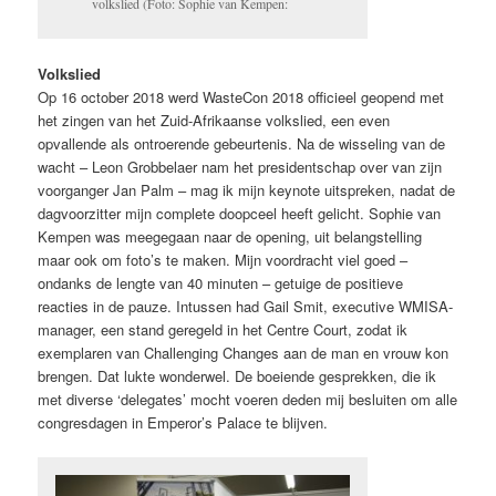
volkslied (Foto: Sophie van Kempen:
Volkslied
Op 16 october 2018 werd WasteCon 2018 officieel geopend met
het zingen van het Zuid-Afrikaanse volkslied, een even
opvallende als ontroerende gebeurtenis. Na de wisseling van de
wacht – Leon Grobbelaer nam het presidentschap over van zijn
voorganger Jan Palm – mag ik mijn keynote uitspreken, nadat de
dagvoorzitter mijn complete doopceel heeft gelicht. Sophie van
Kempen was meegegaan naar de opening, uit belangstelling
maar ook om foto’s te maken. Mijn voordracht viel goed –
ondanks de lengte van 40 minuten – getuige de positieve
reacties in de pauze. Intussen had Gail Smit, executive WMISA-
manager, een stand geregeld in het Centre Court, zodat ik
exemplaren van Challenging Changes aan de man en vrouw kon
brengen. Dat lukte wonderwel. De boeiende gesprekken, die ik
met diverse ‘delegates’ mocht voeren deden mij besluiten om alle
congresdagen in Emperor’s Palace te blijven.