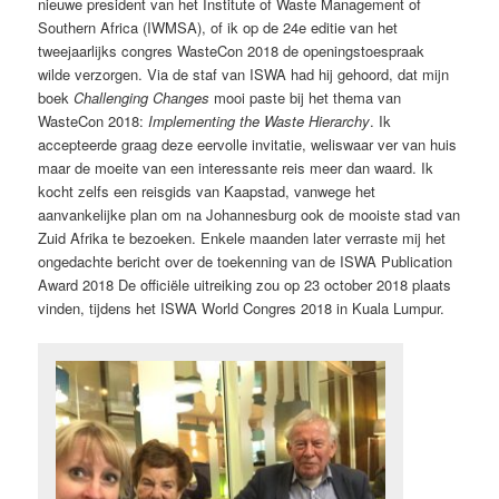
nieuwe president van het Institute of Waste Management of
Southern Africa (IWMSA), of ik op de 24e editie van het
tweejaarlijks congres WasteCon 2018 de openingstoespraak
wilde verzorgen. Via de staf van ISWA had hij gehoord, dat mijn
boek
Challenging Changes
mooi paste bij het thema van
WasteCon 2018:
Implementing the Waste Hierarchy
. Ik
accepteerde graag deze eervolle invitatie, weliswaar ver van huis
maar de moeite van een interessante reis meer dan waard. Ik
kocht zelfs een reisgids van Kaapstad, vanwege het
aanvankelijke plan om na Johannesburg ook de mooiste stad van
Zuid Afrika te bezoeken. Enkele maanden later verraste mij het
ongedachte bericht over de toekenning van de ISWA Publication
Award 2018 De officiële uitreiking zou op 23 october 2018 plaats
vinden, tijdens het ISWA World Congres 2018 in Kuala Lumpur.