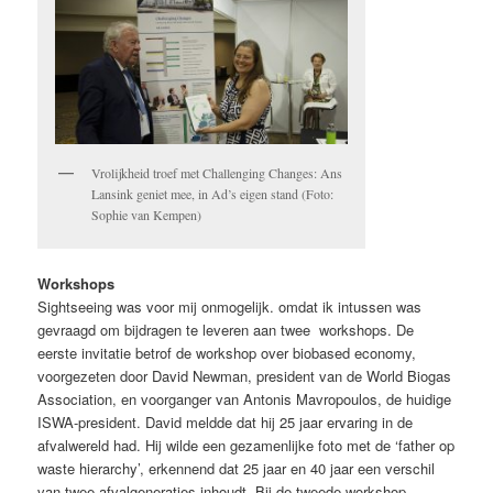
Vrolijkheid troef met Challenging Changes: Ans
Lansink geniet mee, in Ad’s eigen stand (Foto:
Sophie van Kempen)
Workshops
Sightseeing was voor mij onmogelijk. omdat ik intussen was
gevraagd om bijdragen te leveren aan twee workshops. De
eerste invitatie betrof de workshop over biobased economy,
voorgezeten door David Newman, president van de World Biogas
Association, en voorganger van Antonis Mavropoulos, de huidige
ISWA-president. David meldde dat hij 25 jaar ervaring in de
afvalwereld had. Hij wilde een gezamenlijke foto met de ‘father op
waste hierarchy’, erkennend dat 25 jaar en 40 jaar een verschil
van twee afvalgeneraties inhoudt. Bij de tweede workshop –