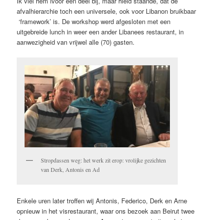
Ik viel hem ivoor een deel bij, maar hield staande, dat de
afvalhierarchie toch een universele, ook voor Libanon bruikbaar
‘framework’ is. De workshop werd afgesloten met een
uitgebreide lunch in weer een ander Libanees restaurant, in
aanwezigheid van vrijwel alle (70) gasten.
Stropdassen weg: het werk zit erop: vrolijke gezichten
van Derk, Antonis en Ad
Enkele uren later troffen wij Antonis, Federico, Derk en Arne
opnieuw in het visrestaurant, waar ons bezoek aan Beirut twee