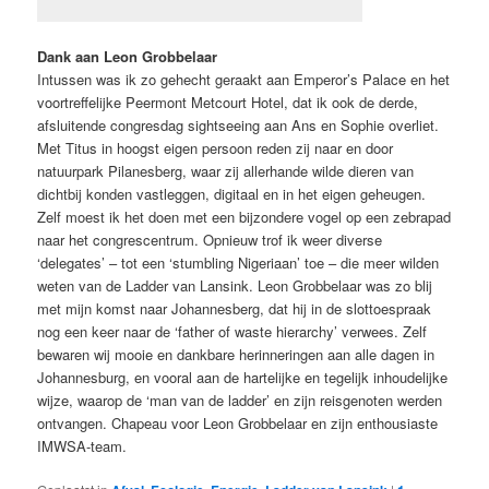
Dank aan Leon Grobbelaar
Intussen was ik zo gehecht geraakt aan Emperor’s Palace en het
voortreffelijke Peermont Metcourt Hotel, dat ik ook de derde,
afsluitende congresdag sightseeing aan Ans en Sophie overliet.
Met Titus in hoogst eigen persoon reden zij naar en door
natuurpark Pilanesberg, waar zij allerhande wilde dieren van
dichtbij konden vastleggen, digitaal en in het eigen geheugen.
Zelf moest ik het doen met een bijzondere vogel op een zebrapad
naar het congrescentrum. Opnieuw trof ik weer diverse
‘delegates’ – tot een ‘stumbling Nigeriaan’ toe – die meer wilden
weten van de Ladder van Lansink. Leon Grobbelaar was zo blij
met mijn komst naar Johannesberg, dat hij in de slottoespraak
nog een keer naar de ‘father of waste hierarchy’ verwees. Zelf
bewaren wij mooie en dankbare herinneringen aan alle dagen in
Johannesburg, en vooral aan de hartelijke en tegelijk inhoudelijke
wijze, waarop de ‘man van de ladder’ en zijn reisgenoten werden
ontvangen. Chapeau voor Leon Grobbelaar en zijn enthousiaste
IMWSA-team.