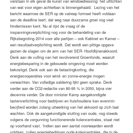
verstaan in elk geval de kunst van windowdressing: het uitlichten
van wat voor eigen achterban is binnengehaald. Lezing van het
bericht waarmee de SER op de valreep formeel heeft voldaan
aan de deadline leert, dat weg naar duurzame groei nog veel
hindernissen kent. Nu al rijst de vraag of de
inspanningsverplichting nog voor de behandeling van de
Rijksbegroting 2014 voor alle partijen – ook Kabinet en Kamer –
een resultaatverplichting wordt. Dat wordt een pittige opgave
gezien de slagen om de arm van het SER- Hoofdlijnenakkoord.
Denk aan de vulling van het revolverend Groenfonds, waaruit
energiebesparing in de gebouwde omgeving moet worden
bekostigd. Denk ook aan de belastingkorting, die
energiecooperaties voor wind- en zonne-energie mogen
verwachten. Van volledige saldering lijkt geen sprake. Denk
verder aan de CO2-redactie van 80-95 % in 2050, bijna vier
decennia verder. De door minister Kamp aangekondigde
lastenverlichting voor bedrijven en huishoudens kan evenmin
becijferd worden zolang uitwerking van het akkoord op zich laat
wachten. Ook de aangekondigde sluiting van oude, nog steeds
volgens de vergunning functionerende kolencentrales, staat niet
op voorhand vast. ‘Indien aan een aantal voorwaarden wordt
voldaan, zullen energiebedrijven oude kolencentrales, die in de