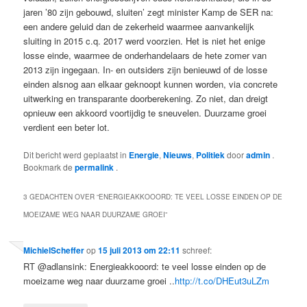
jaren ’80 zijn gebouwd, sluiten’ zegt minister Kamp de SER na:
een andere geluid dan de zekerheid waarmee aanvankelijk
sluiting in 2015 c.q. 2017 werd voorzien. Het is niet het enige
losse einde, waarmee de onderhandelaars de hete zomer van
2013 zijn ingegaan. In- en outsiders zijn benieuwd of de losse
einden alsnog aan elkaar geknoopt kunnen worden, via concrete
uitwerking en transparante doorberekening. Zo niet, dan dreigt
opnieuw een akkoord voortijdig te sneuvelen. Duurzame groei
verdient een beter lot.
Dit bericht werd geplaatst in
Energie
,
Nieuws
,
Politiek
door
admin
.
Bookmark de
permalink
.
3 GEDACHTEN OVER “
ENERGIEAKKOOORD: TE VEEL LOSSE EINDEN OP DE
MOEIZAME WEG NAAR DUURZAME GROEI
”
MichielScheffer
op
15 juli 2013 om 22:11
schreef:
RT @adlansink: Energieakkooord: te veel losse einden op de
moeizame weg naar duurzame groei ..
http://t.co/DHEut3uLZm