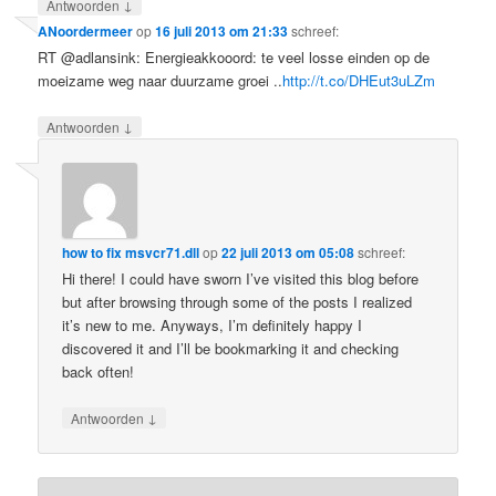
↓
Antwoorden
ANoordermeer
op
16 juli 2013 om 21:33
schreef:
RT @adlansink: Energieakkooord: te veel losse einden op de
moeizame weg naar duurzame groei ..
http://t.co/DHEut3uLZm
↓
Antwoorden
how to fix msvcr71.dll
op
22 juli 2013 om 05:08
schreef:
Hi there! I could have sworn I’ve visited this blog before
but after browsing through some of the posts I realized
it’s new to me. Anyways, I’m definitely happy I
discovered it and I’ll be bookmarking it and checking
back often!
↓
Antwoorden