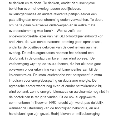
te denken en te doen. Te denken, omdat de tussentijdse
berichten over het overleg tussen bedrijfsleven,
milieuorganisaties en andere relevante partijen eerder een
patstelling dan overeenstemming deden verwachten. Te doen,
om na te gaan over welke onderwerpen en in welke mate
overeenstemming was bereikt. Welnu: zelfs een
onbevooroordeelde lezer van het SER-Hoofdlijnenakkoord kon
snel zien, dat van echte overeenstemming geen sprake was,
ondanks de positieve geluiden van de deelnemers aan het
overleg. De milieuorganisaties noemen het akkoord een
doorbraak in de omslag van kolen naar wind op zee. De
vakbeweging wijst op de 15.000 banen, die het akkoord gaat
opleveren onder erkenning van het banenverlies aan bij de
kolencentrales. De installatiebranche ziet perspectief in extra
impulsen voor energiebesparing en duurzame energie. De
agrarische sector wacht nog even af omdat betrokkenheid bij
wind op land, zonne-energie, biomassa en aardwarmte nog niet in
de hoofdlijnen is terug te vinden. Of de ook al opgewekte
commentaren in Trouw en NRC terecht zijn wordt pas duidelijk,
wanneer de uitwerking van de hoofdlijnen bekend is, en alle
handtekeningen zijn gezet. Bedrijfsleven en milieubeweging