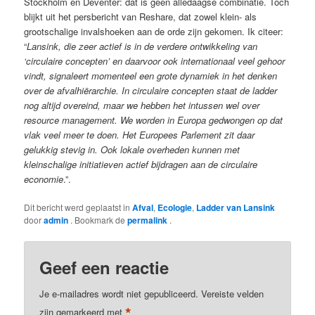
Stockholm en Deventer: dat is geen alledaagse combinatie. Toch
blijkt uit het persbericht van Reshare, dat zowel klein- als
grootschalige invalshoeken aan de orde zijn gekomen. Ik citeer:
“
Lansink, die zeer actief is in de verdere ontwikkeling van
‘circulaire concepten’ en daarvoor ook internationaal veel gehoor
vindt, signaleert momenteel een grote dynamiek in het denken
over de afvalhiërarchie. In circulaire concepten staat de ladder
nog altijd overeind, maar we hebben het intussen wel over
resource management. We worden in Europa gedwongen op dat
vlak veel meer te doen.
Het Europees Parlement zit daar
gelukkig stevig in. Ook lokale overheden kunnen met
kleinschalige initiatieven actief bijdragen aan de circulaire
economie
.”.
Dit bericht werd geplaatst in
Afval
,
Ecologie
,
Ladder van Lansink
door
admin
. Bookmark de
permalink
.
Geef een reactie
Je e-mailadres wordt niet gepubliceerd.
Vereiste velden
*
zijn gemarkeerd met