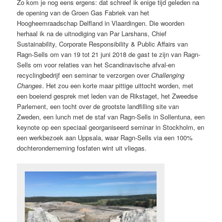
Zo kom je nog eens ergens: dat schreef ik enige tijd geleden na
de opening van de Groen Gas Fabriek van het
Hoogheemraadschap Delfland in Vlaardingen. Die woorden
herhaal ik na de uitnodiging
van Par Larshans, Chief
Sustainability, Corporate Responsibility & Public Affairs van
Ragn-Sells om van 19 tot 21 juni 2018 de gast te zijn van Ragn-
Sells om voor relaties van het Scandinavische afval-en
recyclingbedrijf een seminar te verzorgen over
Challenging
Changes
. Het zou een korte maar pittige uittocht worden, met
een boeiend gesprek met leden van de Rikstaget, het Zweedse
Parlement, een tocht over de grootste landfilling site van
Zweden, een lunch met de staf van Ragn-Sells in Sollentuna, een
keynote op een speciaal georganiseerd seminar in Stockholm, en
een werkbezoek aan Uppsala, waar Ragn-Sells via een 100%
dochteronderneming fosfaten wint uit vliegas.