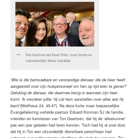
Ton Geertsen met broer Peter, zoon Jeroen en
schoondochter Maria Salsabila
‘
Wie is die betrouwbare en verstandige dienaar, die de heer heeft
aangesteld over zijn huispersoneel om hen op tijd eten te geven?
Gelukkig de dienaar, die daarmee bezig is wanneer zijn heer
komt. Ik verzeker jullie: hij zal hem aanstellen over alles wat hij
bezit’
(Mattheus 24, 45-47). Na deze korte maar toepasselijke
Evangelielezing vertelde pastoor Eduard Kimman SJ de familie,
vrienden en kennissen van Ton Geertsen, dat hij de ‘alleskunner’
pas een jaar geleden had leren kennen. Toch had hij al snel door,
dat hij in Ton een uitzonderlijk dienstbare parochiaan had
ontmoet, een enthousiaste vrijwilliger, die niets te veel was. Zijn