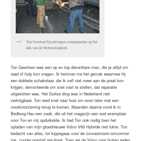
Ton Geertsen bij ontvangst zonnepanelen op het
dak van de Molenstraatkerk
Ton Geertsen was een op en top dienstbare man, die je altijd om
raad of hulp kon vragen. Ik herinner me het gemak waarmee hij
een dubbele schakelaar, die ik zelf niet meer aan de praat kon
krijgen, demonteerde om snel vast te stellen, dat reparatie
uitgesloten was. Het Duitse ding was in Nederland niet
verkrijgbaar. Ton reed snel naar huis om even later met een
noodvoorziening terug te komen. Maanden daarna vond ik in
Bedburg-Hau een zaak, die uit het magazijn een oud exemplaar
voor Ton en mij opduikelde. Ik had Ton ook nodig toen het
opladen van mijn gloednieuwe Volvo V60 Hybride niet lukte. Ton
bedacht van alles, tot kippegaas voor de zonnestroom-omvormer
toe, zonder positief resultaat. Toen we de Volvo naar buiten reden