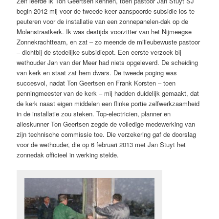
Zelf leerde ik Ton Geertsen kennen, toen pastoor Jan Stuyt SJ
begin 2012 mij voor de tweede keer aanspoorde subsidie los te
peuteren voor de installatie van een zonnepanelen-dak op de
Molenstraatkerk. Ik was destijds voorzitter van het Nijmeegse
Zonnekrachtteam, en zat – zo meende de milieubewuste pastoor
– dichtbij de stedelijke subsidiepot. Een eerste verzoek bij
wethouder Jan van der Meer had niets opgeleverd. De scheiding
van kerk en staat zat hem dwars. De tweede poging was
succesvol, nadat Ton Geertsen en Frank Korsten – toen
penningmeester van de kerk – mij hadden duidelijk gemaakt, dat
de kerk naast eigen middelen een flinke portie zelfwerkzaamheid
in de installatie zou steken. Top-electricien, planner en
alleskunner Ton Geertsen zegde de volledige medewerking van
zijn technische commissie toe. Die verzekering gaf de doorslag
voor de wethouder, die op 6 februari 2013 met Jan Stuyt het
zonnedak officieel in werking stelde.