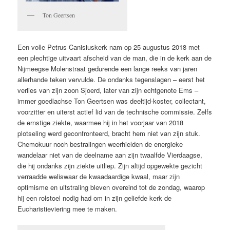
Ton Geertsen
Een volle Petrus Canisiuskerk nam op 25 augustus 2018 met
een plechtige uitvaart afscheid van de man, die in de kerk aan de
Nijmeegse Molenstraat gedurende een lange reeks van jaren
allerhande teken vervulde. De ondanks tegenslagen – eerst het
verlies van zijn zoon Sjoerd, later van zijn echtgenote Ems –
immer goedlachse Ton Geertsen was deeltijd-koster, collectant,
voorzitter en uiterst actief lid van de technische commissie. Zelfs
de ernstige ziekte, waarmee hij in het voorjaar van 2018
plotseling werd geconfronteerd, bracht hem niet van zijn stuk.
Chemokuur noch bestralingen weerhielden de energieke
wandelaar niet van de deelname aan zijn twaalfde Vierdaagse,
die hij ondanks zijn ziekte uitliep. Zijn altijd opgewekte gezicht
verraadde weliswaar de kwaadaardige kwaal, maar zijn
optimisme en uitstraling bleven overeind tot de zondag, waarop
hij een rolstoel nodig had om in zijn geliefde kerk de
Eucharistieviering mee te maken.