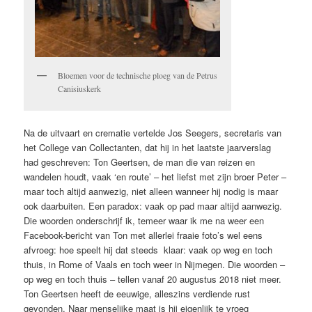
Bloemen voor de technische ploeg van de Petrus
Canisiuskerk
Na de uitvaart en crematie vertelde Jos Seegers, secretaris van
het College van Collectanten, dat hij in het laatste jaarverslag
had geschreven: Ton Geertsen, de man die van reizen en
wandelen houdt, vaak ‘en route’ – het liefst met zijn broer Peter –
maar toch altijd aanwezig, niet alleen wanneer hij nodig is maar
ook daarbuiten. Een paradox: vaak op pad maar altijd aanwezig.
Die woorden onderschrijf ik, temeer waar ik me na weer een
Facebook-bericht van Ton met allerlei fraaie foto’s wel eens
afvroeg: hoe speelt hij dat steeds klaar: vaak op weg en toch
thuis, in Rome of Vaals en toch weer in Nijmegen. Die woorden –
op weg en toch thuis – tellen vanaf 20 augustus 2018 niet meer.
Ton Geertsen heeft de eeuwige, alleszins verdiende rust
gevonden. Naar menselijke maat is hij eigenlijk te vroeg