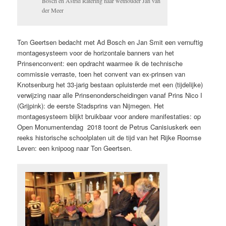
Bosch en Astrid Ratering naar wethouder Jan van
der Meer
Ton Geertsen bedacht met Ad Bosch en Jan Smit een vernuftig
montagesysteem voor de horizontale banners van het
Prinsenconvent: een opdracht waarmee ik de technische
commissie verraste, toen het convent van ex-prinsen van
Knotsenburg het 33-jarig bestaan opluisterde met een (tijdelijke)
verwijzing naar alle Prinsenonderscheidingen vanaf Prins Nico I
(Grijpink): de eerste Stadsprins van Nijmegen. Het
montagesysteem blijkt bruikbaar voor andere manifestaties: op
Open Monumentendag 2018 toont de Petrus Canisiuskerk een
reeks historische schoolplaten uit de tijd van het Rijke Roomse
Leven: een knipoog naar Ton Geertsen.