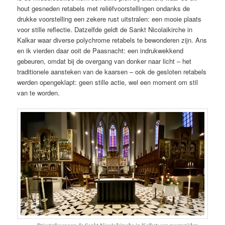
hout gesneden retabels met reliëfvoorstellingen ondanks de
drukke voorstelling een zekere rust uitstralen: een mooie plaats
voor stille reflectie. Datzelfde geldt de Sankt Nicolaikirche in
Kalkar waar diverse polychrome retabels te bewonderen zijn. Ans
en ik vierden daar ooit de Paasnacht: een indrukwekkend
gebeuren, omdat bij de overgang van donker naar licht – het
traditionele aansteken van de kaarsen – ook de gesloten retabels
werden opengeklapt: geen stille actie, wel een moment om stil
van te worden.
Priesterkoor van de Sankt Nicolaikirsche in Kalkat: aan weerszijden