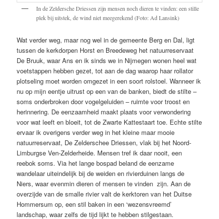
In de Zeldersche Driessen zijn mensen noch dieren te vinden: een stille
plek bij uitstek, de wind niet meegerekend (Foto: Ad Lansink)
Wat verder weg, maar nog wel in de gemeente Berg en Dal, ligt
tussen de kerkdorpen Horst en Breedeweg het natuurreservaat
De Bruuk, waar Ans en ik sinds we in Nijmegen wonen heel wat
voetstappen hebben gezet, tot aan de dag waarop haar rollator
plotseling moet worden omgezet in een soort rolstoel. Wanneer ik
nu op mijn eentje uitrust op een van de banken, biedt de stilte –
soms onderbroken door vogelgeluiden – ruimte voor troost en
herinnering. De eenzaamheid maakt plaats voor verwondering
voor wat leeft en bloeit, tot de Zwarte Kattestaart toe. Echte stilte
ervaar ik overigens verder weg in het kleine maar mooie
natuurreservaat, De Zelderschee Driessen, vlak bij het Noord-
Limburgse Ven-Zelderheide. Mensen tref ik daar nooit, een
reebok soms. Via het lange bospad beland de eenzame
wandelaar uiteindelijk bij de weiden en rivierduinen langs de
Niers, waar evenmin dieren of mensen te vinden zijn. Aan de
overzijde van de smalle rivier valt de kerktoren van het Duitse
Hommersum op, een stil baken in een ‘wezensvreemd’
landschap, waar zelfs de tijd lijkt te hebben stilgestaan.