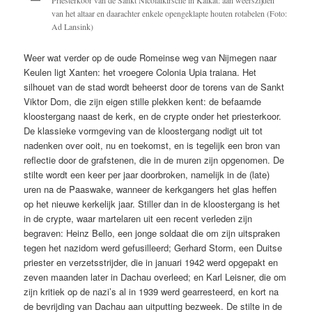
van het altaar en daarachter enkele opengeklapte houten rotabelen (Foto:
Ad Lansink)
Weer wat verder op de oude Romeinse weg van Nijmegen naar
Keulen ligt Xanten: het vroegere Colonia Upia traiana. Het
silhouet van de stad wordt beheerst door de torens van de Sankt
Viktor Dom, die zijn eigen stille plekken kent: de befaamde
kloostergang naast de kerk, en de crypte onder het priesterkoor.
De klassieke vormgeving van de kloostergang nodigt uit tot
nadenken over ooit, nu en toekomst, en is tegelijk een bron van
reflectie door de grafstenen, die in de muren zijn opgenomen. De
stilte wordt een keer per jaar doorbroken, namelijk in de (late)
uren na de Paaswake, wanneer de kerkgangers het glas heffen
op het nieuwe kerkelijk jaar. Stiller dan in de kloostergang is het
in de crypte, waar martelaren uit een recent verleden zijn
begraven: Heinz Bello, een jonge soldaat die om zijn uitspraken
tegen het nazidom werd gefusilleerd; Gerhard Storm, een Duitse
priester en verzetsstrijder, die in januari 1942 werd opgepakt en
zeven maanden later in Dachau overleed; en Karl Leisner, die om
zijn kritiek op de nazi’s al in 1939 werd gearresteerd, en kort na
de bevrijding van Dachau aan uitputting bezweek. De stilte in de