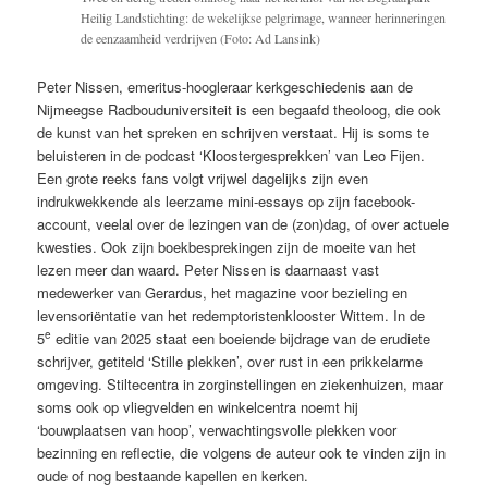
Heilig Landstichting: de wekelijkse pelgrimage, wanneer herinneringen
de eenzaamheid verdrijven (Foto: Ad Lansink)
Peter Nissen, emeritus-hoogleraar kerkgeschiedenis aan de
Nijmeegse Radbouduniversiteit is een begaafd theoloog, die ook
de kunst van het spreken en schrijven verstaat. Hij is soms te
beluisteren in de podcast ‘Kloostergesprekken’ van Leo Fijen.
Een grote reeks fans volgt vrijwel dagelijks zijn even
indrukwekkende als leerzame mini-essays op zijn facebook-
account, veelal over de lezingen van de (zon)dag, of over actuele
kwesties. Ook zijn boekbesprekingen zijn de moeite van het
lezen meer dan waard. Peter Nissen is daarnaast vast
medewerker van Gerardus, het magazine voor bezieling en
levensoriëntatie van het redemptoristenklooster Wittem. In de
e
5
editie van 2025 staat een boeiende bijdrage van de erudiete
schrijver, getiteld ‘Stille plekken’, over rust in een prikkelarme
omgeving. Stiltecentra in zorginstellingen en ziekenhuizen, maar
soms ook op vliegvelden en winkelcentra noemt hij
‘bouwplaatsen van hoop’, verwachtingsvolle plekken voor
bezinning en reflectie, die volgens de auteur ook te vinden zijn in
oude of nog bestaande kapellen en kerken.