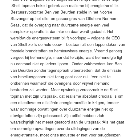
‘Shell-topman hekelt gebrek aan realisme bij energietransitie’.
Bestuursvoorzitter Ben van Beurden stelde in het Noorse
Stavanger op het olie- en gascongres van Offshore Northern
Seas, dat de overgang naar duurzame energie een veel
complexer operatie is dan hier en daar wordt gedacht. Het
wereldwijde energiesysteem blijft voorlopig – volgens de CEO
van Shell zelfs de hele eeuw – bestaan uit een lappendeken van
fossiele brandstoffen en hernieuwbare energie. Vreemd genoeg
vergeet hij kernenergie, maar dat terzijde, want kernenergie ligt
nu eenmaal niet op ieders lippen. Onder vakbroeders kon Ben
van Beurden zonder tegenspraak uiteenzetten, dat de emissie
van broeikasgassen niet terug gaat naar nul: ‘een niet te
ontkennen waarheid’ die overigens door vrijwel niemand
bestreden zal worden. Meer opwinding veroorzaakte de Shell-
topman met zijn uitspraak, dat realisme absoluut cruciaal is om
een effectieve en efficiënte energietransitie te krijgen, temeer
waar sommige opvattingen over duurzame energie niet op
stevige feiten zijn gebaseerd. Zijn critici hebben zich
waarschijnlijk het meest gestoord aan de uitspraak ‘Als het gaat
om sommige opvattingen over de uitdagingen van de
energietransitie, moet onze industrie er niet voor terugdeinzen