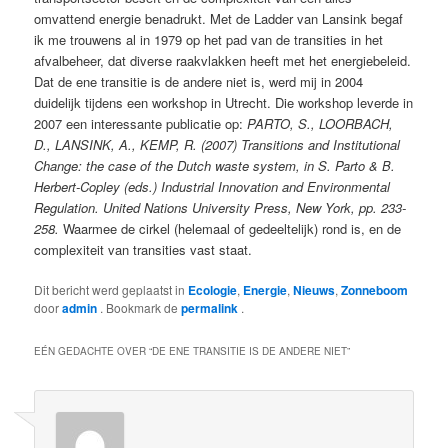
omvattend energie benadrukt. Met de Ladder van Lansink begaf
ik me trouwens al in 1979 op het pad van de transities in het
afvalbeheer, dat diverse raakvlakken heeft met het energiebeleid.
Dat de ene transitie is de andere niet is, werd mij in 2004
duidelijk tijdens een workshop in Utrecht. Die workshop leverde in
2007 een interessante publicatie op:
PARTO, S., LOORBACH,
D., LANSINK, A., KEMP, R. (2007) Transitions and Institutional
Change: the case of the Dutch waste system, in S. Parto & B.
Herbert-Copley (eds.) Industrial Innovation and Environmental
Regulation. United Nations University Press, New York, pp. 233-
258.
Waarmee de cirkel (helemaal of gedeeltelijk) rond is, en de
complexiteit van transities vast staat.
Dit bericht werd geplaatst in
Ecologie
,
Energie
,
Nieuws
,
Zonneboom
door
admin
. Bookmark de
permalink
.
EÉN GEDACHTE OVER “
DE ENE TRANSITIE IS DE ANDERE NIET
”