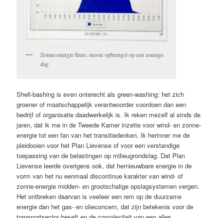
Zonne-energie thuis: mooie opbrengst op een zonnige
dag
Shell-bashing is even onterecht als green-washing: het zich
groener of maatschappelijk verantwoorder voordoen dan een
bedrijf of organisatie daadwerkelijk is. Ik reken mezelf al sinds de
jaren, dat ik me in de Tweede Kamer inzette voor wind- en zonne-
energie tot een fan van het transitiedenken. Ik herinner me de
pleidooien voor het Plan Lievense of voor een verstandige
toepassing van de belastingen op milieugrondslag. Dat Plan
Lievense leerde overigens ook, dat hernieuwbare energie in de
vorm van het nu eenmaal discontinue karakter van wind- of
zonne-energie midden- en grootschalige opslagsystemen vergen.
Het ontbreken daarvan is veeleer een rem op de duurzame
energie dan het gas- en olieconcern, dat zijn betekenis voor de
transportsector beseft en de complexiteit van een alles