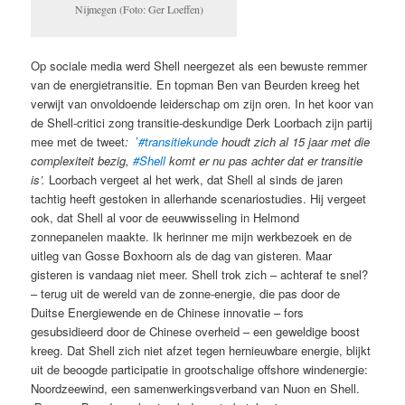
Nijmegen (Foto: Ger Loeffen)
Op sociale media werd Shell neergezet als een bewuste remmer
van de energietransitie. En topman Ben van Beurden kreeg het
verwijt van onvoldoende leiderschap om zijn oren. In het koor van
de Shell-critici zong transitie-deskundige Derk Loorbach zijn partij
mee met de tweet
:
‪’
#transitiekunde
houdt zich al 15 jaar met die
complexiteit bezig,
#Shell
komt er nu pas achter dat er transitie
is’.
Loorbach vergeet al het werk, dat Shell al sinds de jaren
tachtig heeft gestoken in allerhande scenariostudies. Hij vergeet
ook, dat Shell al voor de eeuwwisseling in Helmond
zonnepanelen maakte. Ik herinner me mijn werkbezoek en de
uitleg van Gosse Boxhoorn als de dag van gisteren. Maar
gisteren is vandaag niet meer. Shell trok zich – achteraf te snel?
– terug uit de wereld van de zonne-energie, die pas door de
Duitse Energiewende en de Chinese innovatie – fors
gesubsidieerd door de Chinese overheid – een geweldige boost
kreeg. Dat Shell zich niet afzet tegen hernieuwbare energie, blijkt
uit de beoogde participatie in grootschalige offshore windenergie:
Noordzeewind, een samenwerkingsverband van Nuon en Shell.