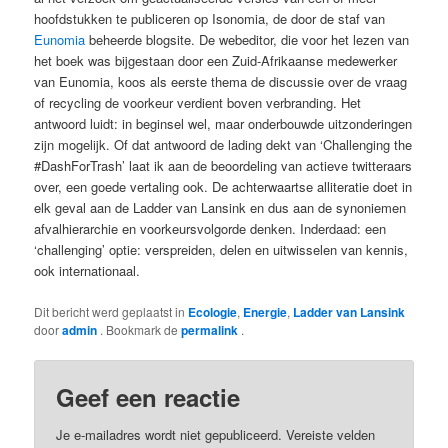
hoofdstukken te publiceren op Isonomia, de door de staf van
Eunomia
beheerde blogsite. De webeditor, die voor het lezen van
het boek was bijgestaan door een Zuid-Afrikaanse medewerker
van Eunomia, koos als eerste thema de discussie over de vraag
of recycling de voorkeur verdient boven verbranding. Het
antwoord luidt: in beginsel wel, maar onderbouwde uitzonderingen
zijn mogelijk. Of dat antwoord de lading dekt van ‘Challenging the
#DashForTrash’ laat ik aan de beoordeling van actieve twitteraars
over, een goede vertaling ook. De achterwaartse alliteratie doet in
elk geval aan de Ladder van Lansink en dus aan de synoniemen
afvalhierarchie en voorkeursvolgorde denken. Inderdaad: een
‘challenging’ optie: verspreiden, delen en uitwisselen van kennis,
ook internationaal.
Dit bericht werd geplaatst in
Ecologie
,
Energie
,
Ladder van Lansink
door
admin
. Bookmark de
permalink
.
Geef een reactie
Je e-mailadres wordt niet gepubliceerd.
Vereiste velden