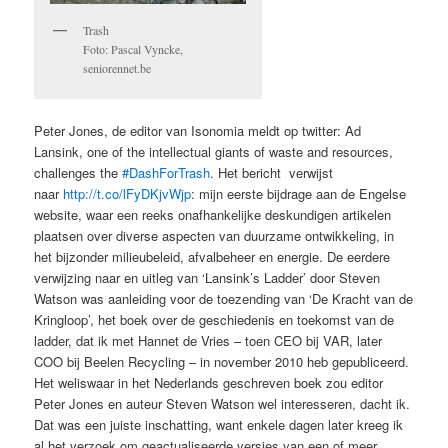
Trash
Foto: Pascal Vyncke,
seniorennet.be
Peter Jones, de editor van Isonomia meldt op twitter: Ad
Lansink, one of the intellectual giants of waste and resources,
challenges the
#DashForTrash
. Het bericht verwijst
naar
http://t.co/lFyDKjvWjp
: mijn eerste bijdrage aan de Engelse
website, waar een reeks onafhankelijke deskundigen artikelen
plaatsen over diverse aspecten van duurzame ontwikkeling, in
het bijzonder milieubeleid, afvalbeheer en energie. De eerdere
verwijzing naar en uitleg van ‘Lansink’s Ladder’ door Steven
Watson was aanleiding voor de toezending van ‘De Kracht van de
Kringloop’, het boek over de geschiedenis en toekomst van de
ladder, dat ik met Hannet de Vries – toen CEO bij VAR, later
COO bij Beelen Recycling – in november 2010 heb gepubliceerd.
Het weliswaar in het Nederlands geschreven boek zou editor
Peter Jones en auteur Steven Watson wel interesseren, dacht ik.
Dat was een juiste inschatting, want enkele dagen later kreeg ik
al het verzoek om geactualiseerde versies van een of meer