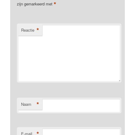
*
zijn gemarkeerd met
*
Reactie
*
Naam
*
E-mail