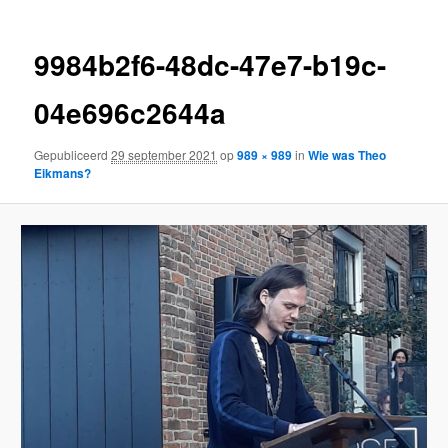
9984b2f6-48dc-47e7-b19c-
04e696c2644a
Gepubliceerd
29 september 2021
op
989 × 989
in
Wie was Theo
Eikmans?