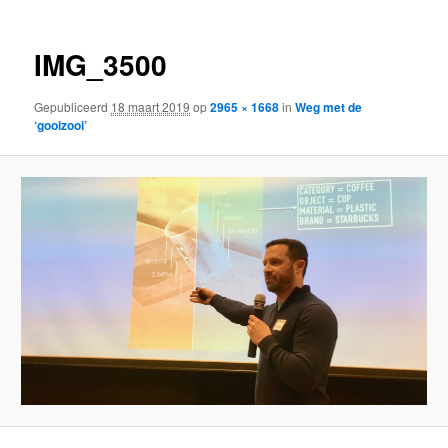
IMG_3500
Gepubliceerd
18 maart 2019
op
2965 × 1668
in
Weg met de
‘gooizooi’