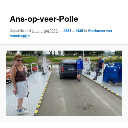
Ans-op-veer-Polle
Gepubliceerd
4 augustus 2020
op
2551 × 1435
in
Veerbazen met
mondkapjes