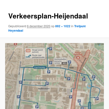
Verkeersplan-Heijendaal
Gepubliceerd
6 december 2020
op
892 × 1022
in
Trefpunt
Heyendaal