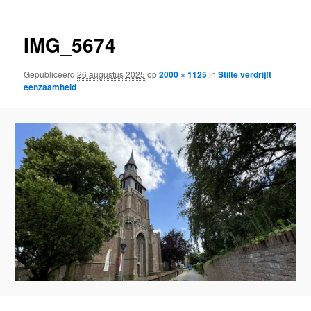
IMG_5674
Gepubliceerd
26 augustus 2025
op
2000 × 1125
in
Stilte verdrijft
eenzaamheid