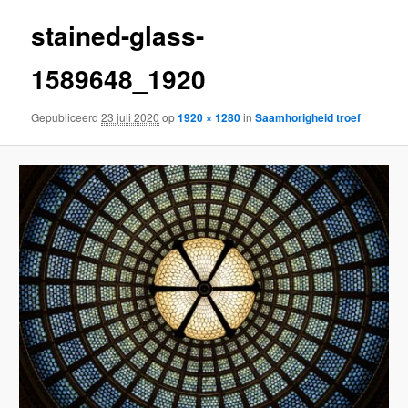
stained-glass-
1589648_1920
Gepubliceerd
23 juli 2020
op
1920 × 1280
in
Saamhorigheid troef