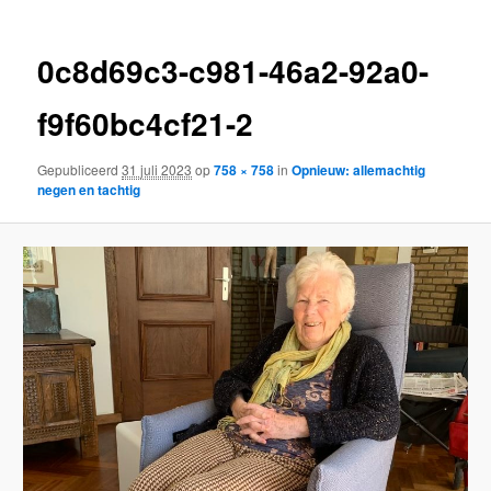
0c8d69c3-c981-46a2-92a0-
f9f60bc4cf21-2
Gepubliceerd
31 juli 2023
op
758 × 758
in
Opnieuw: allemachtig
negen en tachtig