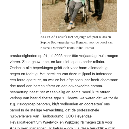
Ans en Ad Lansink met het jonge echtpaar Klaas en
Sophie Bouwmeester-van Kempen voor de poort van
Kasteel Doorwerth (Foto: Eline Tasma)
omstandigheden op 21 juli 2023 haar 89e verjaardag thuis mogen
vieren. Ze is gauw moe, en kan niet lopen zonder rollator.
Ondanks alle beperkingen geldt ook voor haar: allemachtig,
negen en tachtig. Het bereiken van deze mijlpaal is inderdaad
een forse opsteker, na wat ze het afgelopen jaar heeft doorstaan:
drie maal een herseninfarct en een onverwachte corona-
besmetting naast het wisselvallig en soms moeilijk te sturen
verloop van haar diabetes type 1. Hoewel we weten dat we tot de
z.g. risicogroep behoren, blijft ‘volhouden en doorzetten’ ons
parool in de stellige verwachting, dat de professionele
hulpverleners van Radboudumc, UGC Heyendael,
Revalidatiecentrum Waelwick en Wijkzorg Nijmegen zich voor
Ans blijven inspannen. Ik betuig – ook via deze terugblik – mijn