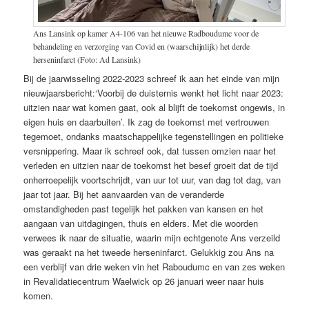
Ans Lansink op kamer A4-106 van het nieuwe Radboudumc voor de
behandeling en verzorging van Covid en (waarschijnlijk) het derde
herseninfarct (Foto: Ad Lansink)
Bij de jaarwisseling 2022-2023 schreef ik aan het einde van mijn
nieuwjaarsbericht:‘Voorbij de duisternis wenkt het licht naar 2023:
uitzien naar wat komen gaat, ook al blijft de toekomst ongewis, in
eigen huis en daarbuiten’. Ik zag de toekomst met vertrouwen
tegemoet, ondanks maatschappelijke tegenstellingen en politieke
versnippering. Maar ik schreef ook, dat tussen omzien naar het
verleden en uitzien naar de toekomst het besef groeit dat de tijd
onherroepelijk voortschrijdt, van uur tot uur, van dag tot dag, van
jaar tot jaar. Bij het aanvaarden van de veranderde
omstandigheden past tegelijk het pakken van kansen en het
aangaan van uitdagingen, thuis en elders. Met die woorden
verwees ik naar de situatie, waarin mijn echtgenote Ans verzeild
was geraakt na het tweede herseninfarct. Gelukkig zou Ans na
een verblijf van drie weken vin het Raboudumc en van zes weken
in Revalidatiecentrum Waelwick op 26 januari weer naar huis
komen.