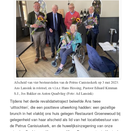
Afscheid van vier bestuursleden van de Petrus Canisiuskerk op 3 mei 2023:
Ans Lansink in rolstoel, en v.l.n.r. Hans Hessing, Pastoor Eduard Kimman
S.J., Jos Bakker en Anton Quadvlieg (Foto: Ad Lansink)
Tijdens het derde revalidatietraject beleefde Ans twee
‘uittochten’, die een positieve uitwerking hadden: een gezellige
brunch in het vlakbij ons huis gelegen Restaurant Groenewoud bij
gelegenheid van haar afscheid als lid van het locatiebestuur van
de Petrus Canisiuskerk, en de huwelijksinzegening van onze