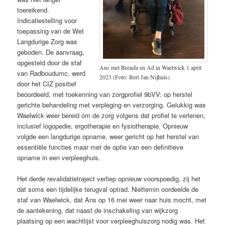
toereikend.
Indicatiestelling voor
toepassing van de Wet
Langdurige Zorg was
geboden. De aanvraag,
opgesteld door de staf
Ans met Brenda en Ad in Waelwick 1 april
van Radboudumc, werd
2023 (Foto: Bert Jan Nijhuis)
door het CIZ positief
beoordeeld, met toekenning van zorgprofiel 9bVV: op herstel
gerichte behandeling met verpleging en verzorging. Gelukkig was
Waelwick weer bereid om de zorg volgens dat profiel te verlenen,
inclusief logopedie, ergotherapie en fysiotherapie. Opnieuw
volgde een langdurige opname, weer gericht op het herstel van
essentiële functies maar met de optie van een definitieve
opname in een verpleeghuis.
Het derde revalidatietraject verliep opnieuw voorspoedig, zij het
dat soms een tijdelijke terugval optrad. Niettemin oordeelde de
staf van Waelwick, dat Ans op 16 mei weer naar huis mocht, met
de aantekening, dat naast de inschakeling van wijkzorg
plaatsing op een wachtlijst voor verpleeghuiszorg nodig was. Het