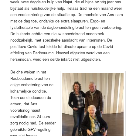
week twee dagdelen hulp van Najat, die al bijna twintig jaar ons
bijstaat als huishoudelijke hulp. Helaas trad na een maand weer
een verslechtering van de situatie op. De moeheid van Ans nam
met de dag toe, ondanks de extra slaapuren. Ergo- en
fysiotherapie van de dagbehandeling brachten geen verbetering.
De huisarts achtte een nieuw spoedeisend onderzoek
noodzakelijk, met specifieke aandacht van internisten. De
positieve Covid-test leidde tot directe opname op de Covid-
afdeling van Radbouumc. Hoewel afgezien werd van een
hersenscan, werd een derde infarct niet uitgesloten.
De drie weken in het
Radboudumc brachten
enige verbetering van de
lichamelijke conditie.
Toch concludeerden de
artsen, dat Ans
vooralsnog naast
revalidatie ook 24 uurs
zorg nodig had. De eerder
gebruikte GRV-regeling
was niet langer