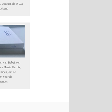
s, waaraan de ISWA
egekend
en van Babel, een
n Harrie Gerrits,
empen, om de
ken voor de
Changes