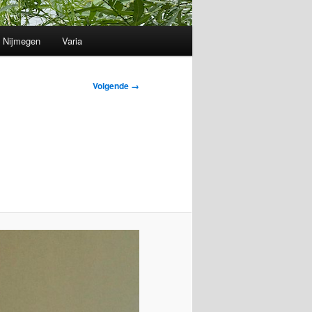
Nijmegen
Varia
Volgende →