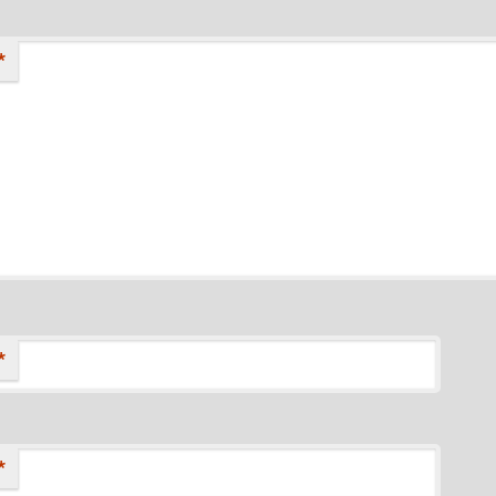
*
*
*