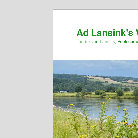
Spring
naar
de
Ad Lansink's 
primaire
Ladder van Lansink, Beeldspra
inhoud