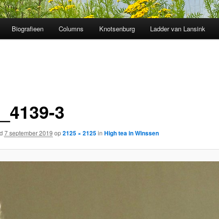
Biografieen
Columns
Knotsenburg
Ladder van Lansink
_4139-3
rd
7 september 2019
op
2125 × 2125
in
High tea in Winssen