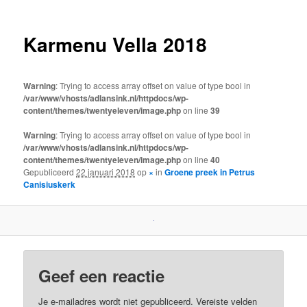
Karmenu Vella 2018
Warning
: Trying to access array offset on value of type bool in
/var/www/vhosts/adlansink.nl/httpdocs/wp-
content/themes/twentyeleven/image.php
on line
39
Warning
: Trying to access array offset on value of type bool in
/var/www/vhosts/adlansink.nl/httpdocs/wp-
content/themes/twentyeleven/image.php
on line
40
Gepubliceerd
22 januari 2018
op
×
in
Groene preek in Petrus
Canisiuskerk
Geef een reactie
Je e-mailadres wordt niet gepubliceerd.
Vereiste velden