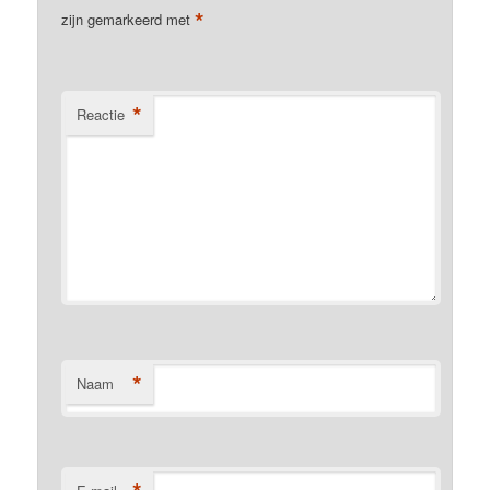
*
zijn gemarkeerd met
*
Reactie
*
Naam