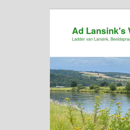
Spring
naar
de
Ad Lansink's 
primaire
Ladder van Lansink, Beeldspra
inhoud