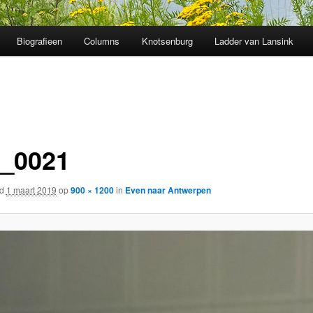
Biografieen
Columns
Knotsenburg
Ladder van Lansink
_0021
rd
1 maart 2019
op
900 × 1200
in
Even naar Antwerpen