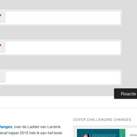
*
*
COVER CHALLENGING CHANGES
,
over de Ladder van Lansink
Changes
Vanaf najaar 2015 heb ik aan het boek