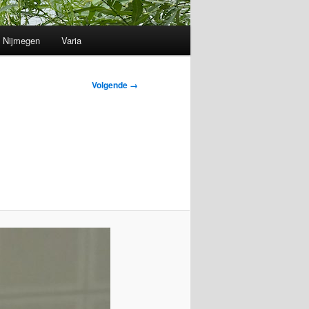
Nijmegen
Varia
Volgende →