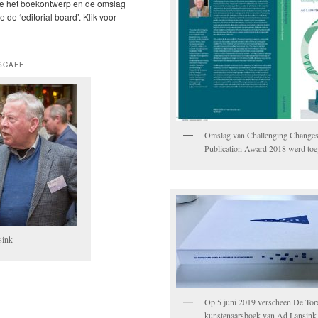
ie het boekontwerp en de omslag
 de ‘editorial board’. Klik voor
SCAFE
Omslag van Challenging Change
Publication Award 2018 werd to
sink
Op 5 juni 2019 verscheen De Tor
kunstenaarsboek van Ad Lansink e