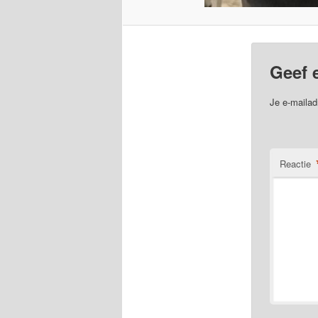
Geef 
Je e-mailad
Reactie