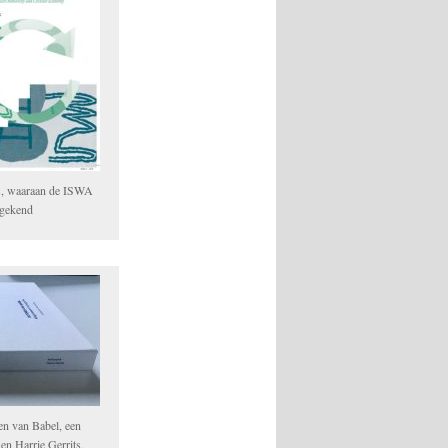
s, waaraan de ISWA
egekend
en van Babel, een
n Harrie Gerrits,