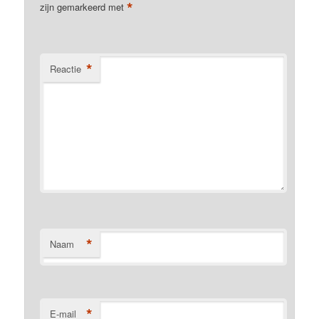
*
zijn gemarkeerd met
*
Reactie
*
Naam
*
E-mail