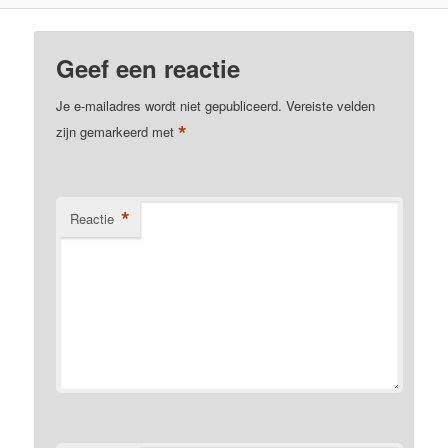
Geef een reactie
Je e-mailadres wordt niet gepubliceerd.
Vereiste velden
*
zijn gemarkeerd met
*
Reactie