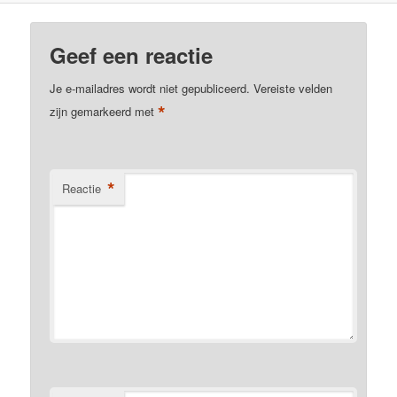
Geef een reactie
Je e-mailadres wordt niet gepubliceerd.
Vereiste velden
*
zijn gemarkeerd met
*
Reactie