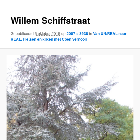
Willem Schiffstraat
Gepubliceerd
6 oktober 2015
op
2007 × 3938
in
Van UN/REAL naar
REAL: Fietsen en kijken met Coen Vernooij