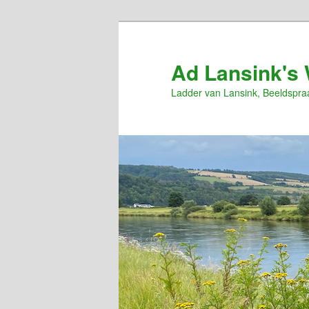
Spring
naar
de
Ad Lansink's 
primaire
Ladder van Lansink, Beeldspra
inhoud