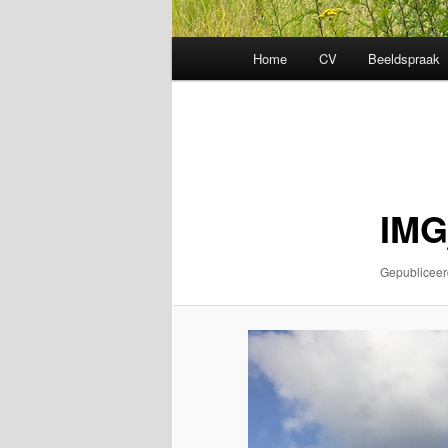
Hoofdmenu
Home
CV
Beeldspraak
Afbeeldingsnavigatie
IMG
Gepublicee