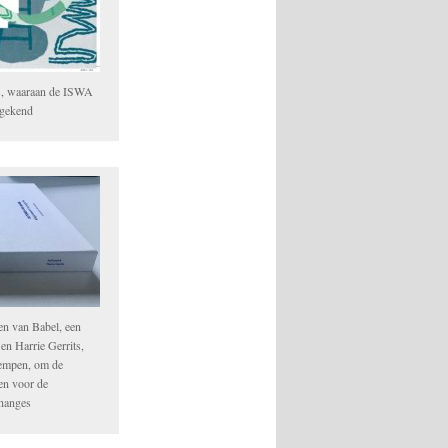
s, waaraan de ISWA
egekend
en van Babel, een
n Harrie Gerrits,
empen, om de
ken voor de
Changes