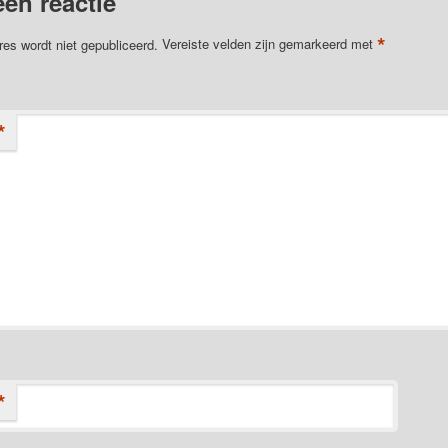
een reactie
*
res wordt niet gepubliceerd.
Vereiste velden zijn gemarkeerd met
*
*