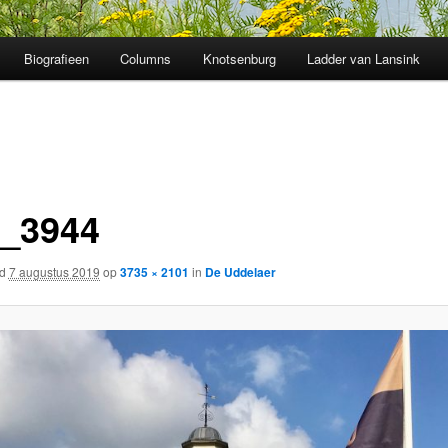
Biografieen
Columns
Knotsenburg
Ladder van Lansink
_3944
rd
7 augustus 2019
op
3735 × 2101
in
De Uddelaer