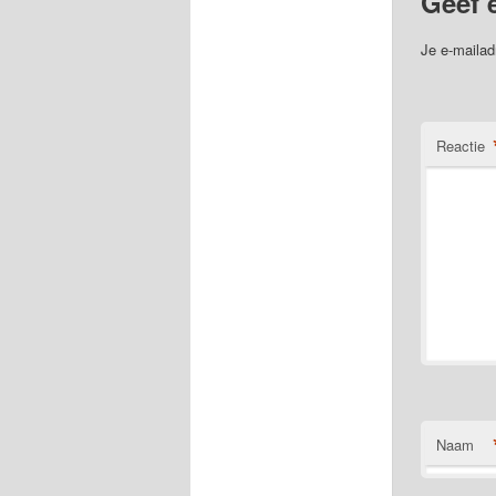
Geef 
Je e-mailad
Reactie
Naam