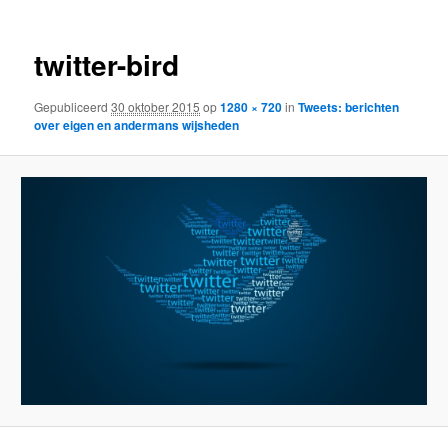
twitter-bird
Gepubliceerd
30 oktober 2015
op
1280 × 720
in
Tweets: berichten
over eigen en andermans wijsheden