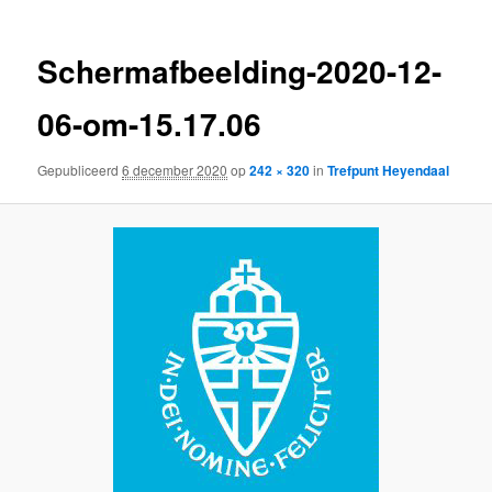
Schermafbeelding-2020-12-
06-om-15.17.06
Gepubliceerd
6 december 2020
op
242 × 320
in
Trefpunt Heyendaal