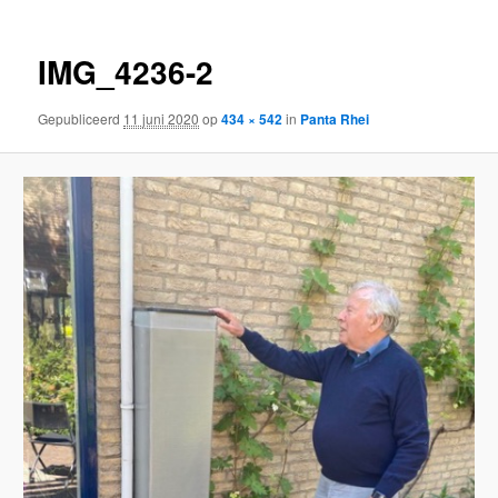
IMG_4236-2
Gepubliceerd
11 juni 2020
op
434 × 542
in
Panta Rhei