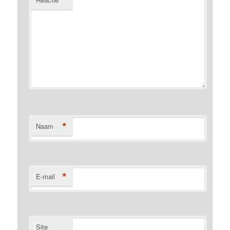
*
*
Naam
*
E-mail
Site