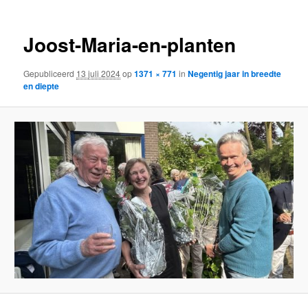
Joost-Maria-en-planten
Gepubliceerd
13 juli 2024
op
1371 × 771
in
Negentig jaar in breedte
en diepte