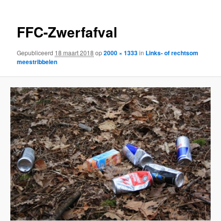
FFC-Zwerfafval
Gepubliceerd
18 maart 2018
op
2000 × 1333
in
Links- of rechtsom
meestribbelen