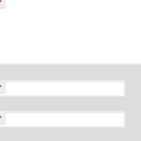
*
*
*