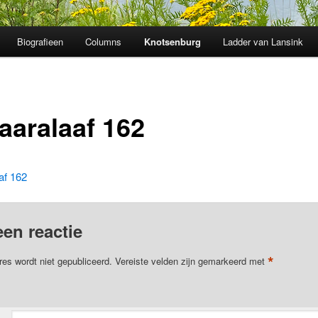
Biografieen
Columns
Knotsenburg
Ladder van Lansink
aaralaaf 162
af 162
een reactie
*
res wordt niet gepubliceerd.
Vereiste velden zijn gemarkeerd met