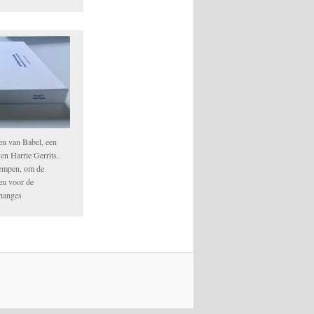
en van Babel, een
n Harrie Gerrits,
empen, om de
ken voor de
Changes