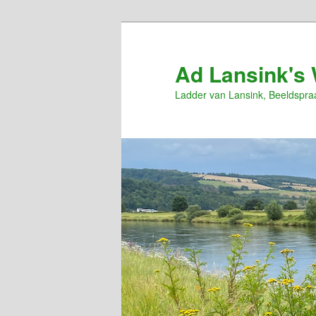
Spring
naar
de
Ad Lansink's 
primaire
Ladder van Lansink, Beeldspra
inhoud