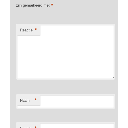
*
zijn gemarkeerd met
*
Reactie
*
Naam