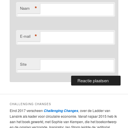
*
Naam
*
E-mail
Site
CHALLENGING CHANGES
Eind 2017 verscheen
,
over de Ladder van
Challenging Changes
Lansink als kader voor circulaire economie. Vanaf najaar 2015 heb ik
aan het boek gewerkt, met Sophie van Kempen, die het boekontwerp
en de omslag verzorgde. Inspirator Jan Storm leidde de ‘editorial