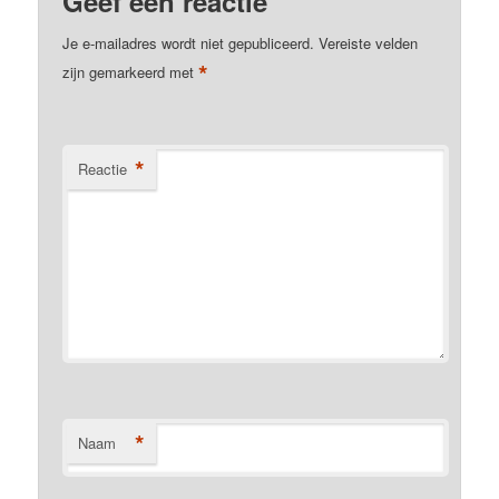
Geef een reactie
Je e-mailadres wordt niet gepubliceerd.
Vereiste velden
*
zijn gemarkeerd met
*
Reactie
*
Naam