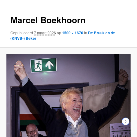
Marcel Boekhoorn
Gepubliceerd
7 maart 2026
op
1500 × 1676
in
De Bruuk en de
(KNVB-) Beker