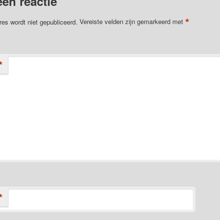
een reactie
*
res wordt niet gepubliceerd.
Vereiste velden zijn gemarkeerd met
*
*