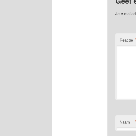
Geef 
Je e-mailad
Reactie
Naam