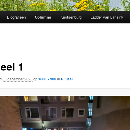
Biografieen
Columns
Knotsenburg
Ladder van Lansink
eel 1
rd
30 december 2025
op
1600 × 900
in
Ritueel