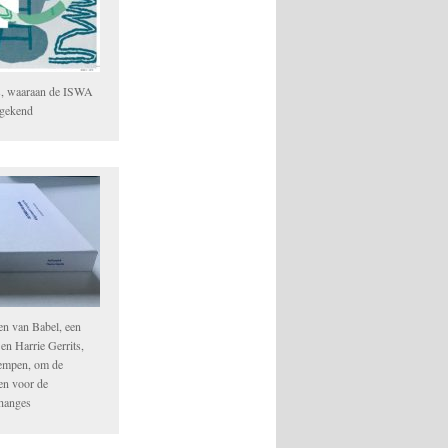
s, waaraan de ISWA
egekend
en van Babel, een
n Harrie Gerrits,
empen, om de
ken voor de
Changes