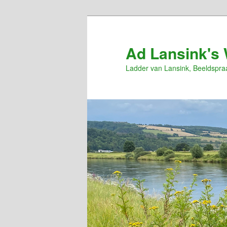
Spring
naar
de
Ad Lansink's 
primaire
Ladder van Lansink, Beeldspra
inhoud